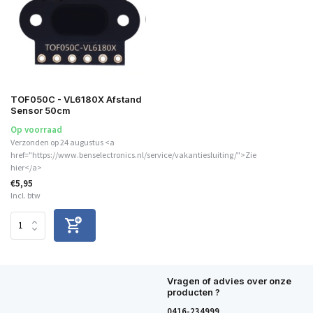
TOF050C - VL6180X Afstand
Sensor 50cm
Op voorraad
Verzonden op 24 augustus <a
href="https://www.benselectronics.nl/service/vakantiesluiting/">Zie
hier</a>
€5,95
Incl. btw
Vragen of advies over onze
producten ?
0416-234999