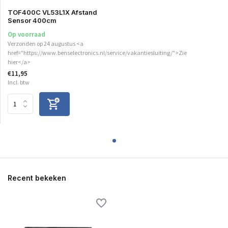
TOF400C VL53L1X Afstand
Sensor 400cm
Op voorraad
Verzonden op 24 augustus <a
href="https://www.benselectronics.nl/service/vakantiesluiting/">Zie
hier</a>
€11,95
Incl. btw
Recent bekeken