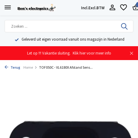
Incl.
Excl.
BTW
Geleverd uit eigen voorraad vanuit ons magazijn in Nederland
Let op !!! Vakantie sluiting.
Klik hier voor meer info
Terug
Home
TOF050C - VL6180X Afstand Sens...