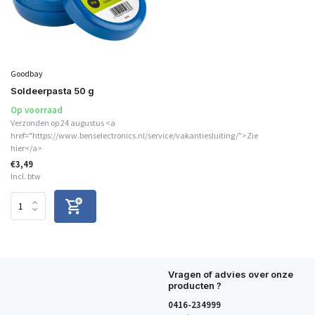
Goodbay
Soldeerpasta 50 g
Op voorraad
Verzonden op 24 augustus <a
href="https://www.benselectronics.nl/service/vakantiesluiting/">Zie
hier</a>
€3,49
Incl. btw
Vragen of advies over onze
producten ?
0416-234999