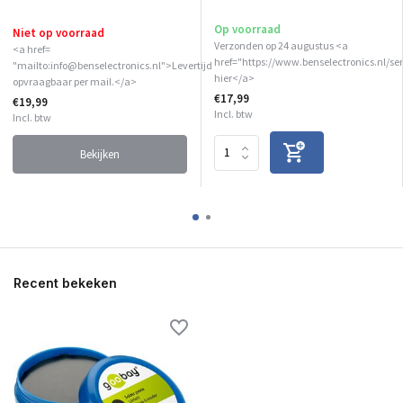
Op voorraad
Niet op voorraad
Verzonden op 24 augustus <a
<a href=
href="https://www.benselectronics.nl/ser
"mailto:info@benselectronics.nl">Levertijd
hier</a>
opvraagbaar per mail.</a>
€17,99
€19,99
Incl. btw
Incl. btw
Bekijken
Recent bekeken