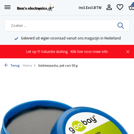
Incl.
Excl.
BTW
Geleverd uit eigen voorraad vanuit ons magazijn in Nederland
Let op !!! Vakantie sluiting.
Klik hier voor meer info
Terug
Home
Soldeerpasta, pot van 50 g