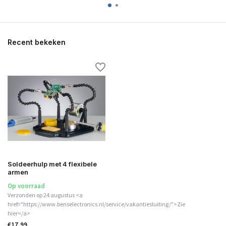
Recent bekeken
Soldeerhulp met 4 flexibele
armen
Op voorraad
Verzonden op 24 augustus <a
href="https://www.benselectronics.nl/service/vakantiesluiting/">Zie
hier</a>
€17,99