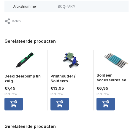
Artikelnummer
BOQ-4ARM
Delen
Gerelateerde producten
Soldeer
Desoldeerpomp tin
Printhouder /
accessoires se...
zuig...
Soldeers...
€7,45
€13,95
€6,95
Incl. btw
Incl. btw
Incl. btw
Gerelateerde producten