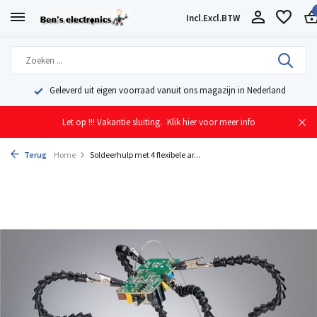
Incl.
Excl.
BTW
Geleverd uit eigen voorraad vanuit ons magazijn in Nederland
Let op !!! Vakantie sluiting.
Klik hier voor meer info
Terug
Home
Soldeerhulp met 4 flexibele ar...