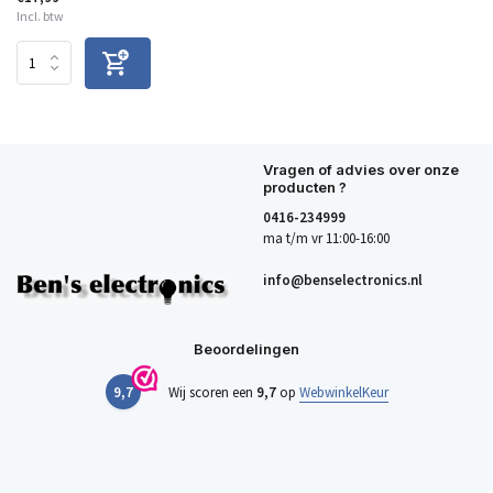
Incl. btw
Vragen of advies over onze
producten ?
0416-234999
ma t/m vr 11:00-16:00
info@benselectronics.nl
Beoordelingen
9,7
Wij scoren een
9,7
op
WebwinkelKeur