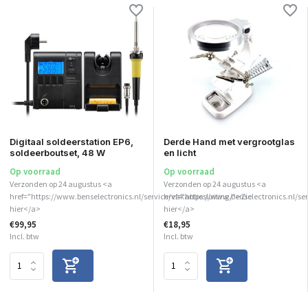
Digitaal soldeerstation EP6,
Derde Hand met vergrootglas
soldeerboutset, 48 W
en licht
Op voorraad
Op voorraad
Verzonden op 24 augustus <a
Verzonden op 24 augustus <a
href="https://www.benselectronics.nl/service/vakantiesluiting/">Zie
href="https://www.benselectronics.nl/ser
hier</a>
hier</a>
€99,95
€18,95
Incl. btw
Incl. btw