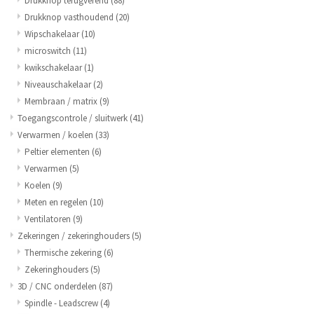
Drukknop terugverend
(88)
Drukknop vasthoudend
(20)
Wipschakelaar
(10)
microswitch
(11)
kwikschakelaar
(1)
Niveauschakelaar
(2)
Membraan / matrix
(9)
Toegangscontrole / sluitwerk
(41)
Verwarmen / koelen
(33)
Peltier elementen
(6)
Verwarmen
(5)
Koelen
(9)
Meten en regelen
(10)
Ventilatoren
(9)
Zekeringen / zekeringhouders
(5)
Thermische zekering
(6)
Zekeringhouders
(5)
3D / CNC onderdelen
(87)
Spindle - Leadscrew
(4)