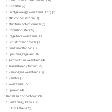
Keramische condensatoren
(34)
Kristallen
(7)
Lichtgevoelige weerstand ( Ldr )
(2)
Mkt condensatoren
(1)
Multiturn potentiometer
(6)
Potentiometer
(22)
Regelbare weerstand
(13)
Schuifpotentiometer
(3)
Smd weerstanden
(1)
Spanningsregelaar
(16)
Temperatuur weerstand
(4)
Transistoren / Mosfet
(35)
Vermogens weerstand
(14)
Varistor
(7)
Weerstand
(55)
Spoelen
(4)
Kabels en Connectoren
(9)
Bedrading / kabels
(71)
Usb kabels
(26)