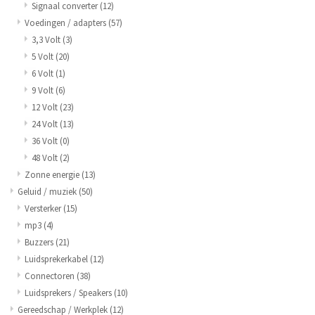
Signaal converter
(12)
Voedingen / adapters
(57)
3,3 Volt
(3)
5 Volt
(20)
6 Volt
(1)
9 Volt
(6)
12 Volt
(23)
24 Volt
(13)
36 Volt
(0)
48 Volt
(2)
Zonne energie
(13)
Geluid / muziek
(50)
Versterker
(15)
mp3
(4)
Buzzers
(21)
Luidsprekerkabel
(12)
Connectoren
(38)
Luidsprekers / Speakers
(10)
Gereedschap / Werkplek
(12)