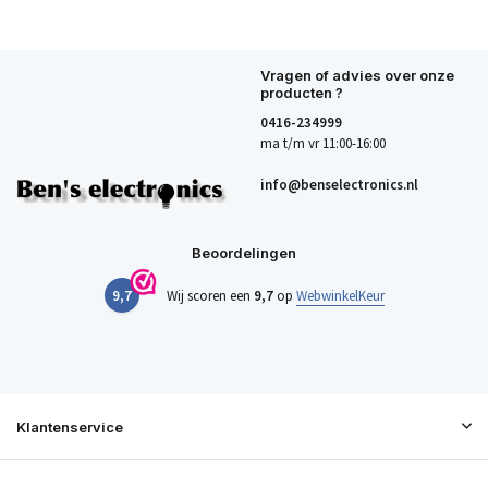
Vragen of advies over onze
producten ?
0416-234999
ma t/m vr 11:00-16:00
info@benselectronics.nl
Beoordelingen
9,7
Wij scoren een
9,7
op
WebwinkelKeur
Klantenservice