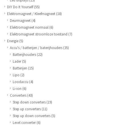
Led displays
(15)
DIY Do It Yourself
(55)
Elektromagneet / Kleefmagneet
(18)
Deurmagneet
(4)
Elektromagneet normaal
(6)
Elektromagneet stroomloze toestand
(7)
Energie
(5)
Accu's / batterijen / baterijhouders
(35)
Batterijhouders
(22)
Lader
(5)
Batterijen
(15)
Lipo
(2)
Loodaccu
(4)
Li-ion
(6)
Converters
(43)
Step down converters
(19)
Step up converters
(11)
Step up down converters
(5)
Level converter
(6)