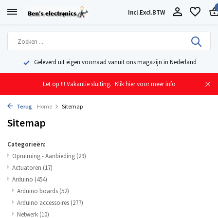
Incl.
Excl.
BTW
Geleverd uit eigen voorraad vanuit ons magazijn in Nederland
Let op !!! Vakantie sluiting.
Klik hier voor meer info
Terug
Home
Sitemap
Sitemap
Categorieën:
Opruiming - Aanbieding
(29)
Actuatoren
(17)
Arduino
(454)
Arduino boards
(52)
Arduino accessoires
(277)
Netwerk
(10)