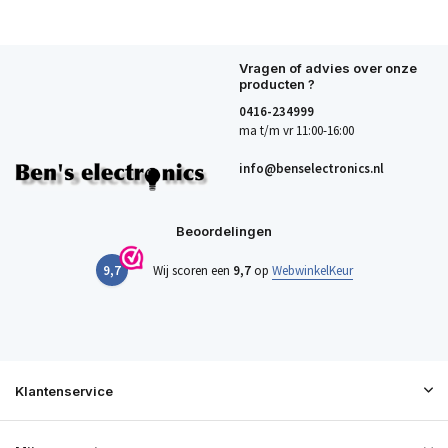
Vragen of advies over onze
producten ?
0416-234999
ma t/m vr 11:00-16:00
info@benselectronics.nl
Beoordelingen
9,7
Wij scoren een
9,7
op
WebwinkelKeur
Klantenservice