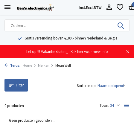
Incl.
Excl.
BTW
Gratis verzending boven €100,- binnen Nederland & België
Let op !!! Vakantie sluiting.
Klik hier voor meer info
Terug
Home
Merken
Mean Well
Filter
Sorteren op:
Toon:
0 producten
Geen producten gevonden!...