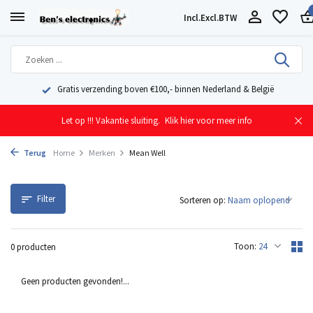
Incl.
Excl.
BTW
Gratis verzending boven €100,- binnen Nederland & België
Ge
Let op !!! Vakantie sluiting.
Klik hier voor meer info
Terug
Home
Merken
Mean Well
Filter
Sorteren op:
Toon:
0 producten
Geen producten gevonden!...