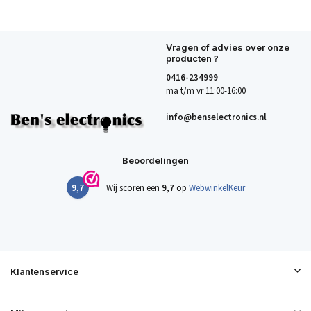
Vragen of advies over onze
producten ?
0416-234999
ma t/m vr 11:00-16:00
info@benselectronics.nl
Beoordelingen
9,7
Wij scoren een
9,7
op
WebwinkelKeur
Klantenservice