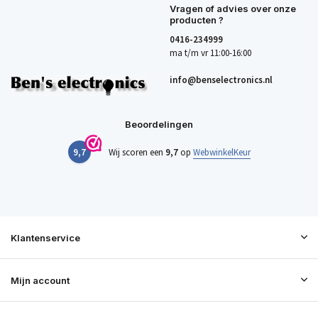
Vragen of advies over onze
producten ?
0416-234999
ma t/m vr 11:00-16:00
info@benselectronics.nl
Beoordelingen
9,7
Wij scoren een
9,7
op
WebwinkelKeur
Klantenservice
Mijn account