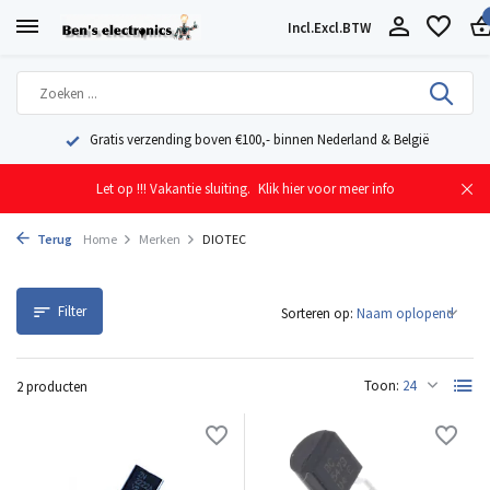
Incl.
Excl.
BTW
Nederland & België
Geleverd uit eigen voorraad vanuit ons maga
Let op !!! Vakantie sluiting.
Klik hier voor meer info
Terug
Home
Merken
DIOTEC
Filter
Sorteren op:
Toon:
2 producten