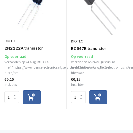
DIOTEC
DIOTEC
2N2222A transistor
BC547B transistor
Op voorraad
Op voorraad
Verzonden op 24 augustus <a
Verzonden op 24 augustus <a
href="https://www.benselectronics.nl/service/vakantiesluiting/">Zie
href="https://www.benselectronics.nl/se
hier</a>
hier</a>
€0,15
€0,15
Incl. btw
Incl. btw