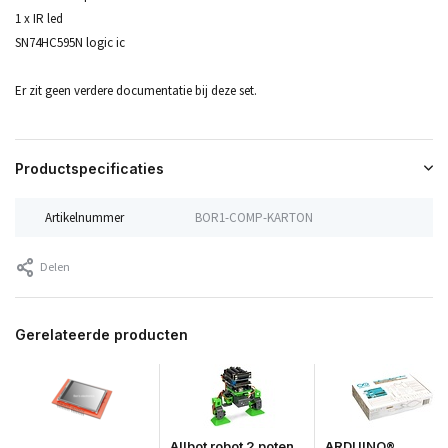
1 x IR led
SN74HC595N logic ic
Er zit geen verdere documentatie bij deze set.
Productspecificaties
Artikelnummer
BOR1-COMP-KARTON
Delen
Gerelateerde producten
Allbot robot 2 poten
ARDUINO®