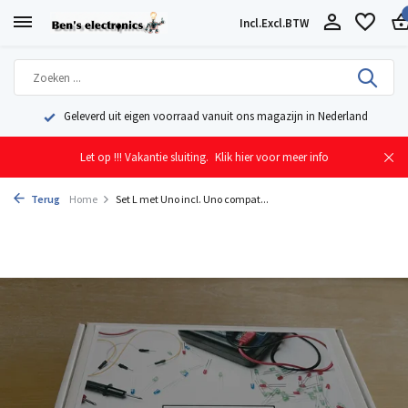
Incl.
Excl.
BTW
Geleverd uit eigen voorraad vanuit ons magazijn in Nederland
Let op !!! Vakantie sluiting.
Klik hier voor meer info
Terug
Home
Set L met Uno incl. Uno compat...