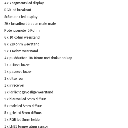
4 x 7 segments led display
RGB led breakout
8x8 matrix led display
20 x breadborddraden male-male
Potentiometer 5 Kohm
6 x 10 Kohm weerstand
8 x 220 ohm weerstand
5 x 1 Kohm weerstand
4 x pushbutton 10x10mm met drukknop kap
1 x actieve buzer
1 x passieve buzer
2 x tiltsensor
1 x ir receiver
3 x ldr licht gevoelige weerstand
5 x blauwe led 5mm diffuus
5 x rode led 5mm diffuus
5 x gele led 5mm diffuus
1 x RGB led 5mm helder
1 x LM35 temperatuur sensor