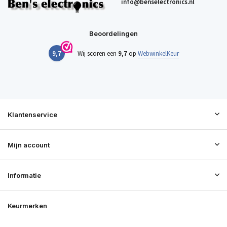
info@benselectronics.nl
Beoordelingen
9,7
Wij scoren een
9,7
op
WebwinkelKeur
Klantenservice
Mijn account
Informatie
Keurmerken