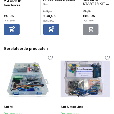
2.4 inch tft
c...
STARTER KIT ...
touchscre...
€89,95
€99,95
€9,95
€39,95
€89,95
Incl. btw
Incl. btw
Incl. btw
Gerelateerde producten
Set M
Set S met Uno
Op voorraad
Op voorraad