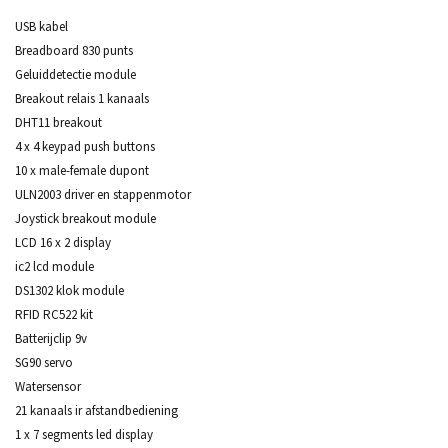
USB kabel
Breadboard 830 punts
Geluiddetectie module
Breakout relais 1 kanaals
DHT11 breakout
4 x 4 keypad push buttons
10 x male-female dupont
ULN2003 driver en stappenmotor
Joystick breakout module
LCD 16 x 2 display
ic2 lcd module
DS1302 klok module
RFID RC522 kit
Batterijclip 9v
SG90 servo
Watersensor
21 kanaals ir afstandbediening
1 x 7 segments led display