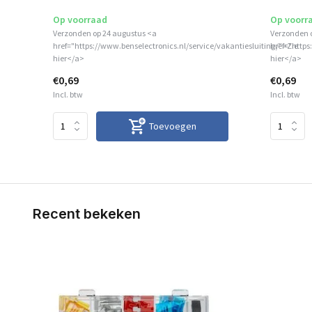
Op voorraad
Op voorr
Verzonden op 24 augustus <a
Verzonden 
href="https://www.benselectronics.nl/service/vakantiesluiting/">Zie
href="https
hier</a>
hier</a>
€0,69
€0,69
Incl. btw
Incl. btw
Toevoegen
Recent bekeken