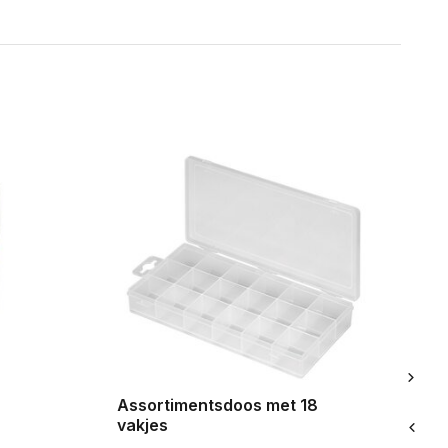
Ve
Assortimentsdoos met 18
vakjes
Di
30