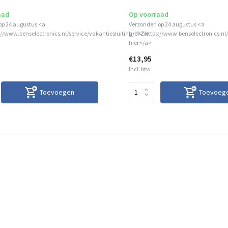
aad
Op voorraad
op 24 augustus <a
Verzonden op 24 augustus <a
://www.benselectronics.nl/service/vakantiesluiting/">Zie
href="https://www.benselectronics.nl/
hier</a>
€13,95
Incl. btw
Toevoegen
Toevoeg