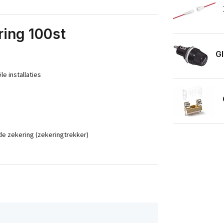
ring 100st
Gl
e installaties
de zekering (zekeringtrekker)