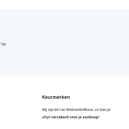
7
op
Keurmerken
Wij zijn lid van WebwinkelKeur, zo ben je
altijd
verzekerd voor je aankoop!