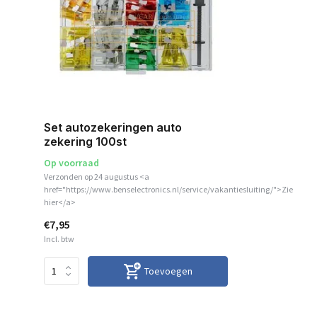
Set autozekeringen auto
zekering 100st
Op voorraad
Verzonden op 24 augustus <a
href="https://www.benselectronics.nl/service/vakantiesluiting/">Zie
hier</a>
€7,95
Incl. btw
Toevoegen