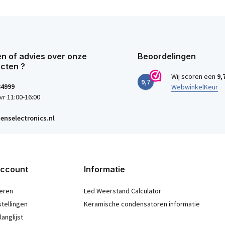
n of advies over onze
Beoordelingen
cten ?
Wij scoren een
9,
9,7
34999
WebwinkelKeur
vr 11:00-16:00
enselectronics.nl
account
Informatie
eren
Led Weerstand Calculator
stellingen
Keramische condensatoren informatie
langlijst