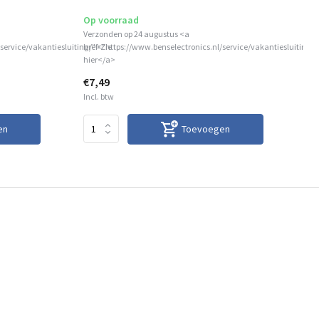
Op voorraad
Op
Verzonden op 24 augustus <a
Ver
service/vakantiesluiting/">Zie
href="https://www.benselectronics.nl/service/vakantiesluiting/
hre
hier</a>
hie
€7,49
€2
Incl. btw
Inc
en
Toevoegen