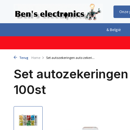
Onze 
Gratis verzending boven €100,- binnen Nederland & België
Geleverd 
Terug
Home
Set autozekeringen auto zekeri...
Set autozekeringen
100st