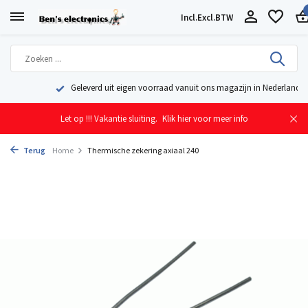
Incl.
Excl.
BTW
Geleverd uit eigen voorraad vanuit ons magazijn in Nederland
Let op !!! Vakantie sluiting.
Klik hier voor meer info
Terug
Home
Thermische zekering axiaal 240