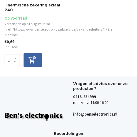
Thermische zekering axiaal
240
Op voorraad
Verzonden op 24 augustus <a
href="https://www.benselectronics.nl/service/vakantiesluiting/">Zie
hier</a>
€0,69
Incl. btw
Vragen of advies over onze
producten ?
0416-234999
ma t/m vr 11:00-16:00
info@benselectronics.nl
Beoordelingen