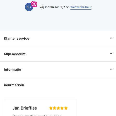
9,7
Wij scoren een
9,7
op
WebwinkelKeur
Klantenservice
Mijn account
Informatie
Keurmerken