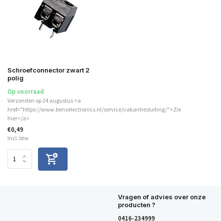
Schroefconnector zwart 2
polig
Op voorraad
Verzonden op 24 augustus <a
href="https://www.benselectronics.nl/service/vakantiesluiting/">Zie
hier</a>
€0,49
Incl. btw
Vragen of advies over onze
producten ?
0416-234999