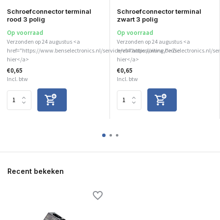
Schroefconnector terminal
Schroefconnector terminal
rood 3 polig
zwart 3 polig
Op voorraad
Op voorraad
Verzonden op 24 augustus <a
Verzonden op 24 augustus <a
href="https://www.benselectronics.nl/service/vakantiesluiting/">Zie
href="https://www.benselectronics.nl/se
hier</a>
hier</a>
€0,65
€0,65
Incl. btw
Incl. btw
Recent bekeken