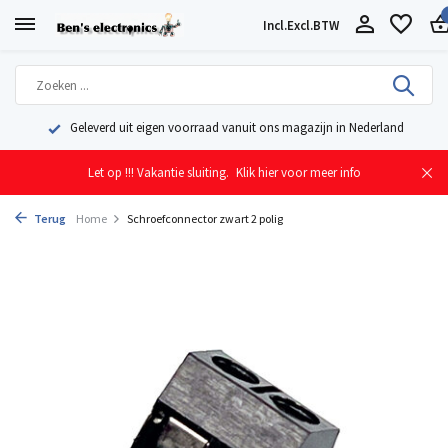
Incl.
Excl.
BTW
Geleverd uit eigen voorraad vanuit ons magazijn in Nederland
Let op !!! Vakantie sluiting.
Klik hier voor meer info
Terug
Home
Schroefconnector zwart 2 polig