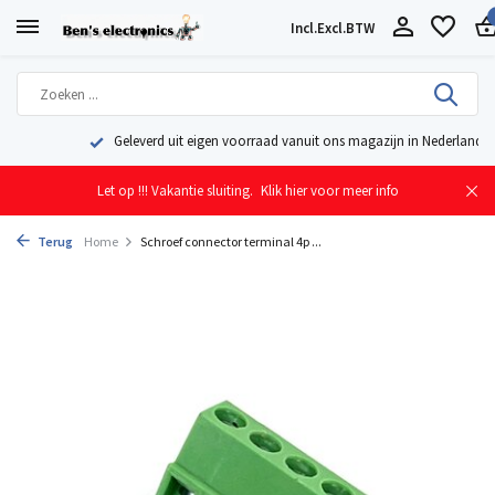
Incl.
Excl.
BTW
Geleverd uit eigen voorraad vanuit ons magazijn in Nederland
Let op !!! Vakantie sluiting.
Klik hier voor meer info
Terug
Home
Schroef connector terminal 4p ...