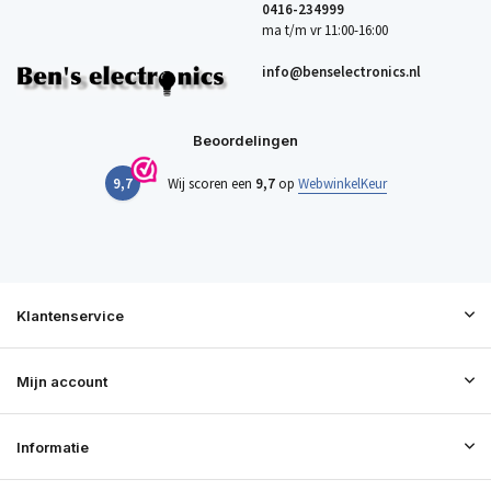
0416-234999
ma t/m vr 11:00-16:00
info@benselectronics.nl
Beoordelingen
9,7
Wij scoren een
9,7
op
WebwinkelKeur
Klantenservice
Mijn account
Informatie