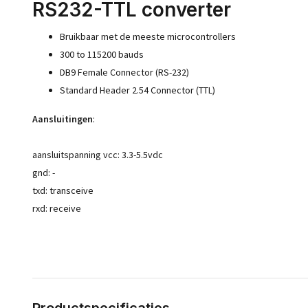
RS232-TTL converter
Bruikbaar met de meeste microcontrollers
300 to 115200 bauds
DB9 Female Connector (RS-232)
Standard Header 2.54 Connector (TTL)
Aansluitingen
:
aansluitspanning vcc: 3.3-5.5vdc
gnd: -
txd: transceive
rxd: receive