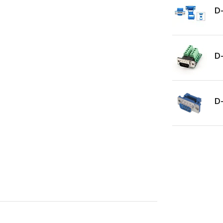
D-
D-
D-