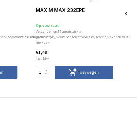
MAXIM MAX 232EPE
Li
m
Op voorraad
Op
Verzonden op 24 augustus <a
Ver
service/vakantiesluiting/">Zie
href="https://www.benselectronics.nl/service/vakantiesluiting/
hre
hier</a>
hie
€1,49
€1
Incl. btw
Inc
en
Toevoegen