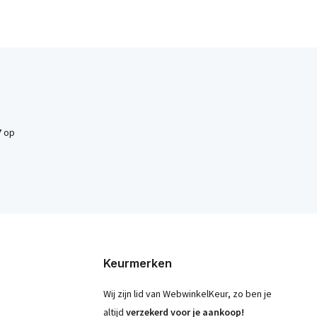
7
op
Keurmerken
Wij zijn lid van WebwinkelKeur, zo ben je
altijd
verzekerd voor je aankoop!