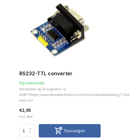
RS232-TTL converter
Op voorraad
Verzonden op 24 augustus <a
href="https://www.benselectronics.nl/service/vakantiesluiting/">Zie
hier</a>
€2,95
Incl. btw
Toevoegen