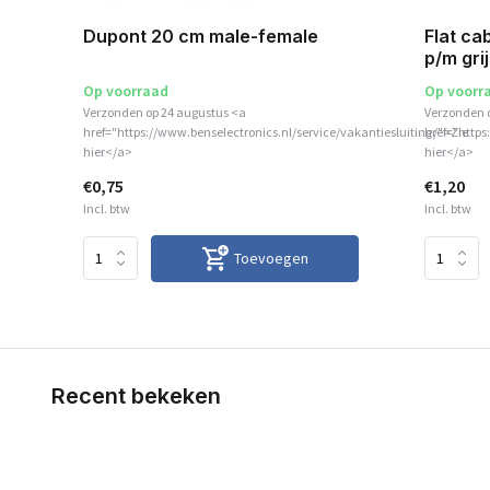
Dupont 20 cm male-female
Flat ca
p/m gri
Op voorraad
Op voorr
Verzonden op 24 augustus <a
Verzonden 
href="https://www.benselectronics.nl/service/vakantiesluiting/">Zie
href="https
hier</a>
hier</a>
€0,75
€1,20
Incl. btw
Incl. btw
Toevoegen
Recent bekeken