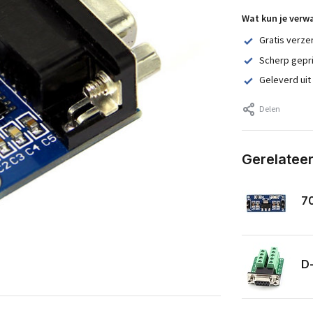
Wat kun je verw
Gratis verze
Scherp gepr
Geleverd uit
Delen
Gerelatee
70
D-