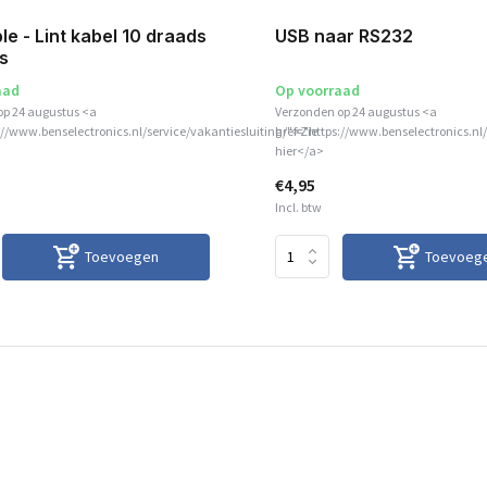
ble - Lint kabel 10 draads
USB naar RS232
js
aad
Op voorraad
op 24 augustus <a
Verzonden op 24 augustus <a
://www.benselectronics.nl/service/vakantiesluiting/">Zie
href="https://www.benselectronics.nl/
hier</a>
€4,95
Incl. btw
Toevoegen
Toevoeg