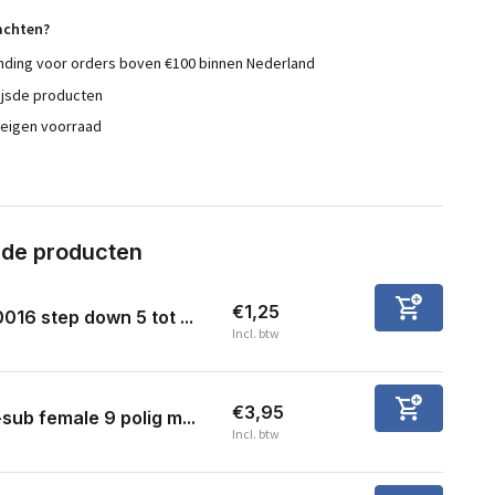
achten?
nding voor orders boven €100 binnen Nederland
ijsde producten
 eigen voorraad
rde producten
€1,25
016 step down 5 tot ...
Incl. btw
€3,95
sub female 9 polig m...
Incl. btw