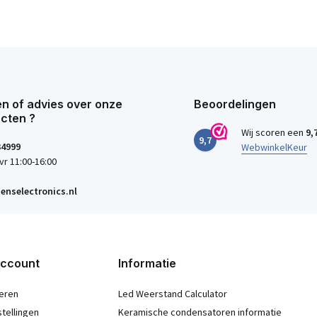
n of advies over onze
Beoordelingen
cten ?
Wij scoren een
9,
9,7
34999
WebwinkelKeur
vr 11:00-16:00
enselectronics.nl
account
Informatie
eren
Led Weerstand Calculator
stellingen
Keramische condensatoren informatie