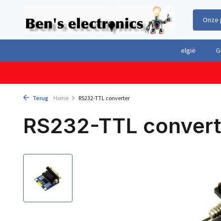
Onze 
Gratis verzending boven €100,- binnen Nederland & België
Geleverd 
Terug
Home
RS232-TTL converter
RS232-TTL convert