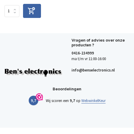
Vragen of advies over onze
producten ?
0416-234999
ma t/m vr 11:00-16:00
info@benselectronics.nl
Beoordelingen
9,7
Wij scoren een
9,7
op
WebwinkelKeur