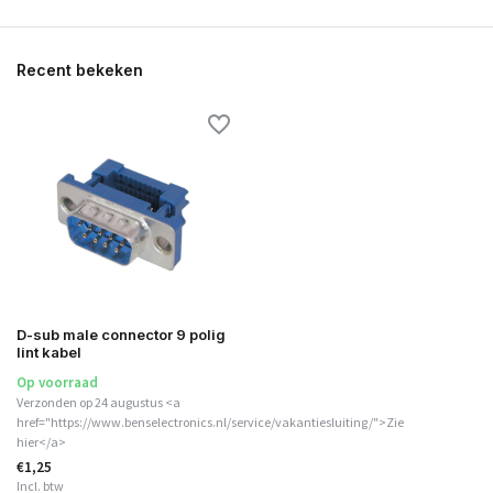
Recent bekeken
D-sub male connector 9 polig
lint kabel
Op voorraad
Verzonden op 24 augustus <a
href="https://www.benselectronics.nl/service/vakantiesluiting/">Zie
hier</a>
€1,25
Incl. btw