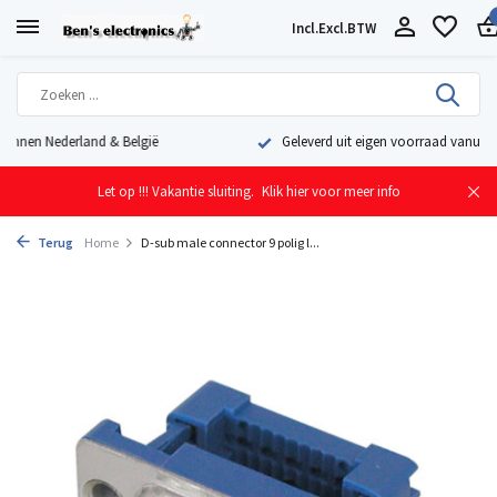
Incl.
Excl.
BTW
Geleverd uit eigen voorraad vanuit ons magazijn in Nederland
Let op !!! Vakantie sluiting.
Klik hier voor meer info
Terug
Home
D-sub male connector 9 polig l...