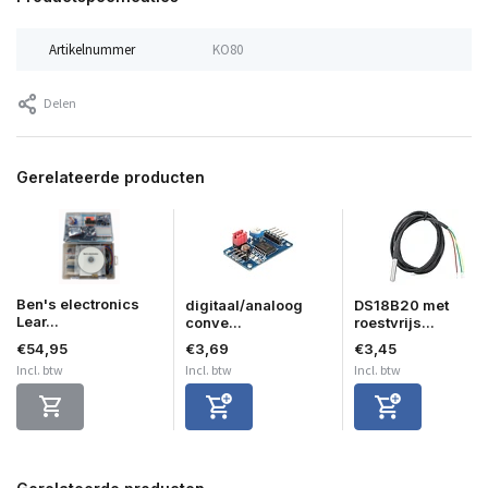
Artikelnummer
KO80
Delen
Gerelateerde producten
Ben's electronics
digitaal/analoog
DS18B20 met
Lear...
conve...
roestvrijs...
€54,95
€3,69
€3,45
Incl. btw
Incl. btw
Incl. btw