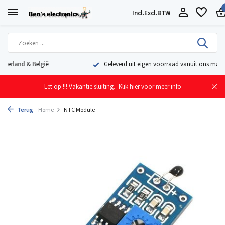
Incl.
Excl.
BTW
Geleverd uit eigen voorraad vanuit ons magazijn in Nederland
Let op !!! Vakantie sluiting.
Klik hier voor meer info
Terug
Home
NTC Module