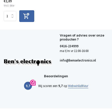
€2,89
Incl. btw
Vragen of advies over onze
producten ?
0416-234999
ma t/m vr 11:00-16:00
info@benselectronics.nl
Beoordelingen
9,7
Wij scoren een
9,7
op
WebwinkelKeur