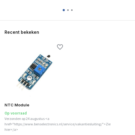
Recent bekeken
NTC Module
Op voorraad
Verzonden op 24 augustus <a
href="https://www.benselectronics.nl/service/vakantiesluiting/">Zie
hier</a>