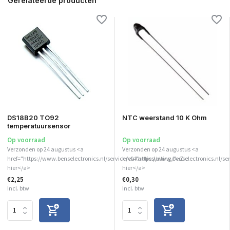
Gerelateerde producten
DS18B20 TO92
NTC weerstand 10 K Ohm
temperatuursensor
Op voorraad
Op voorraad
Verzonden op 24 augustus <a
Verzonden op 24 augustus <a
href="https://www.benselectronics.nl/service/vakantiesluiting/">Zie
href="https://www.benselectronics.nl/se
hier</a>
hier</a>
€2,25
€0,30
Incl. btw
Incl. btw