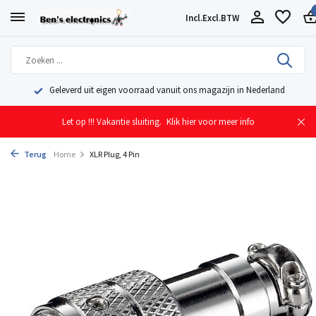
Incl.
Excl.
BTW
Geleverd uit eigen voorraad vanuit ons magazijn in Nederland
Let op !!! Vakantie sluiting.
Klik hier voor meer info
Terug
Home
XLR Plug, 4 Pin