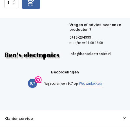
Vragen of advies over onze
producten ?
0416-234999
ma t/m vr 11:00-16:00
info@benselectronics.nl
Beoordelingen
9,7
Wij scoren een
9,7
op
WebwinkelKeur
Klantenservice