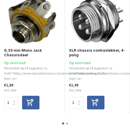
6,35 mm Mono Jack
XLR chassis contrastekker, 4-
Chassisdeel
polig
Op voorraad
Op voorraad
Verzonden op 24 augustus <a
Verzonden op 24 augustus <a
href="https://www.benselectronics.nl/service/vakantiesluiting/">Zie
href="https://www.benselectronics.nl/ser
hier</a>
hier</a>
€1,89
€1,49
Incl. btw
Incl. btw