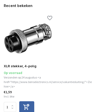
Recent bekeken
XLR stekker, 4-polig
Op voorraad
Verzonden op 24 augustus <a
href="https://www.benselectronics.nl/service/vakantiesluiting/">Zie
hier</a>
€1,59
Incl. btw