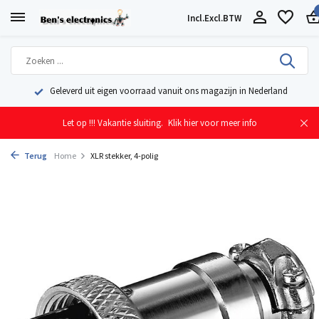
Incl.
Excl.
BTW
Geleverd uit eigen voorraad vanuit ons magazijn in Nederland
Let op !!! Vakantie sluiting.
Klik hier voor meer info
Terug
Home
XLR stekker, 4-polig