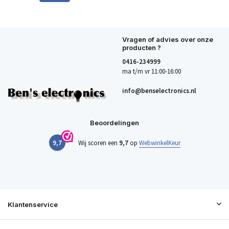
Vragen of advies over onze
producten ?
0416-234999
ma t/m vr 11:00-16:00
info@benselectronics.nl
Beoordelingen
9,7
Wij scoren een
9,7
op
WebwinkelKeur
Klantenservice