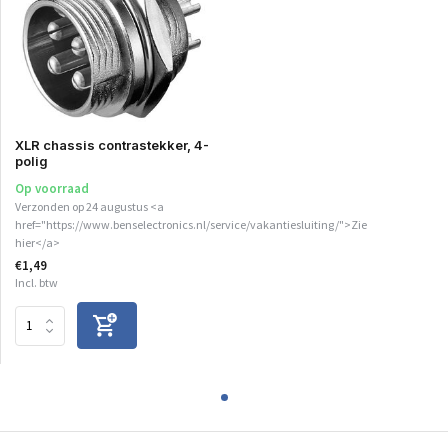
XLR chassis contrastekker, 4-
polig
Op voorraad
Verzonden op 24 augustus <a
href="https://www.benselectronics.nl/service/vakantiesluiting/">Zie
hier</a>
€1,49
Incl. btw