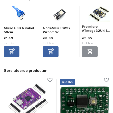
Pro micro
Micro USB A Kabel
NodeMcu ESP32
ATmega32U4 1...
50cm
Wroom Wi...
€1,49
€8,99
€9,95
Incl. btw
Incl. btw
Incl. btw
Gerelateerde producten
sale 36%