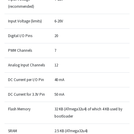
(recommended)
Input Voltage (limits)
6-20V
Digital I/O Pins
20
PWM Channels
7
Analog Input Channels
12
DC Current per I/O Pin
40 mA
DC Current for 3.3V Pin
50 mA
Flash Memory
32 KB (ATmega32u4) of which 4 KB used by
bootloader
SRAM
2.5 KB (ATmega32u4)