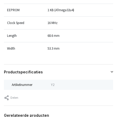
EEPROM
1 KB (ATmega32u4)
Clock Speed
16 MHz
Length
68.6 mm
Width
53.3 mm
Productspecificaties
Artikelnummer
Y2
Delen
Gerelateerde producten