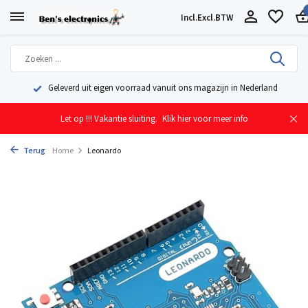
Incl.
Excl.
BTW
Geleverd uit eigen voorraad vanuit ons magazijn in Nederland
Let op !!! Vakantie sluiting.
Klik hier voor meer info
Terug
Home
Leonardo