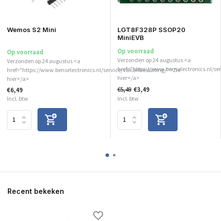
Wemos S2 Mini
LGT8F328P SSOP20
MiniEVB
Op voorraad
Op voorraad
Verzonden op 24 augustus <a
Verzonden op 24 augustus <a
href="https://www.benselectronics.nl/ser
href="https://www.benselectronics.nl/service/vakantiesluiting/">Zie
hier</a>
hier</a>
€5,49
€3,49
€6,49
Incl. btw
Incl. btw
Recent bekeken