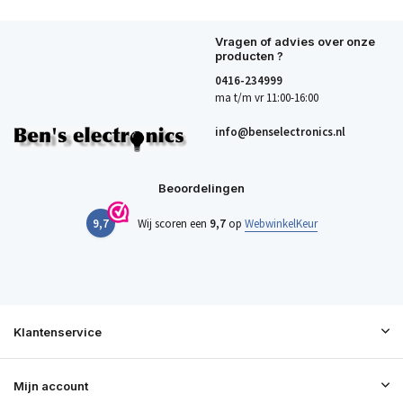
Vragen of advies over onze
producten ?
0416-234999
ma t/m vr 11:00-16:00
info@benselectronics.nl
Beoordelingen
9,7
Wij scoren een
9,7
op
WebwinkelKeur
Klantenservice
Mijn account