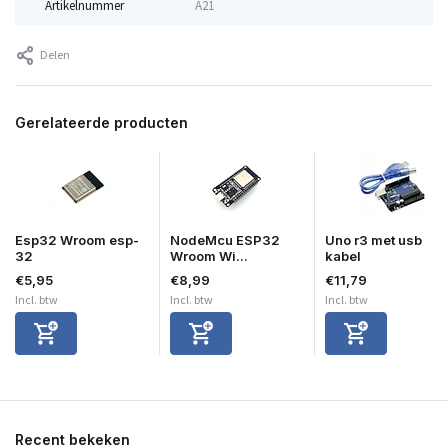
Artikelnummer
A21
Delen
Gerelateerde producten
Esp32 Wroom esp-
NodeMcu ESP32
Uno r3 met usb
32
Wroom Wi...
kabel
€5,95
€8,99
€11,79
Incl. btw
Incl. btw
Incl. btw
Recent bekeken