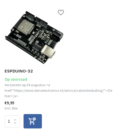
ESPDUINO-32
Op voorraad
Verzonden op 24 augustus <a
href="https://www.benselectronics.nl/service/vakantiesluiting/">Zie
hier</a>
€9,95
Incl. btw