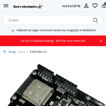
Incl.
Excl.
BTW
Geleverd uit eigen voorraad vanuit ons magazijn in Nederland
Let op !!! Vakantie sluiting.
Klik hier voor meer info
Terug
Home
ESPDUINO-32