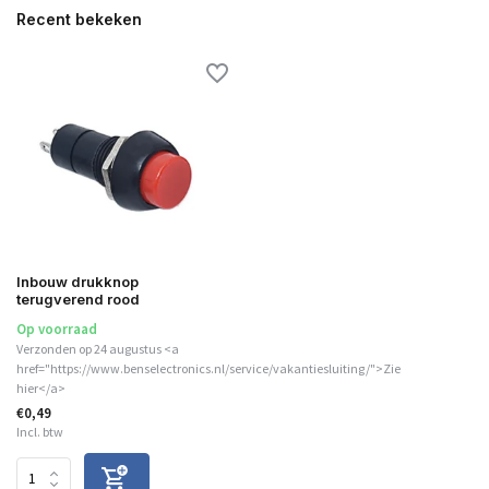
Recent bekeken
Inbouw drukknop
terugverend rood
Op voorraad
Verzonden op 24 augustus <a
href="https://www.benselectronics.nl/service/vakantiesluiting/">Zie
hier</a>
€0,49
Incl. btw