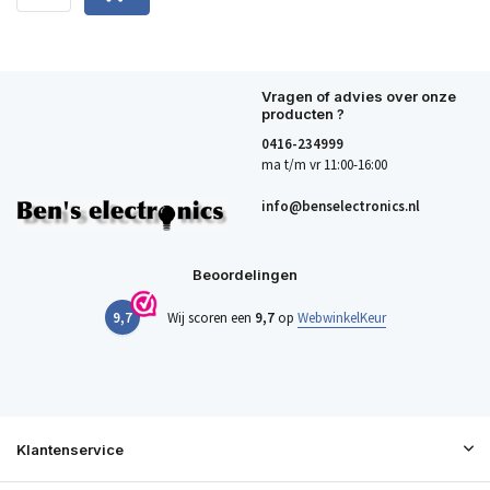
Vragen of advies over onze
producten ?
0416-234999
ma t/m vr 11:00-16:00
info@benselectronics.nl
Beoordelingen
9,7
Wij scoren een
9,7
op
WebwinkelKeur
Klantenservice