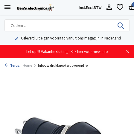
Incl.
Excl.
BTW
Geleverd uit eigen voorraad vanuit ons magazijn in Nederland
Let op !!! Vakantie sluiting.
Klik hier voor meer info
Terug
Home
Inbouw drukknop terugverend ro...