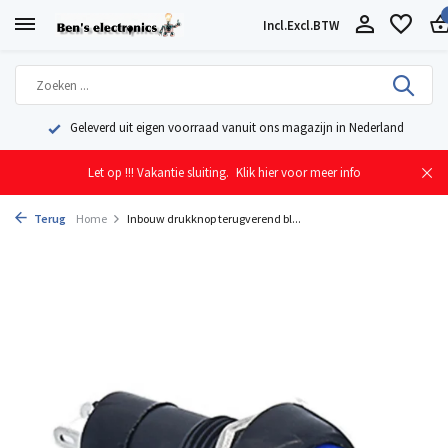
Incl.
Excl.
BTW
Geleverd uit eigen voorraad vanuit ons magazijn in Nederland
Let op !!! Vakantie sluiting.
Klik hier voor meer info
Terug
Home
Inbouw drukknop terugverend bl...