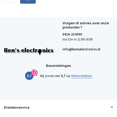
Vragen of advies over onze
producten ?
0416-234999
ma t/m vr 11:00-16:00
info@benselectronics.nl
Beoordelingen
9,7
Wij scoren een
9,7
op
WebwinkelKeur
Klantenservice