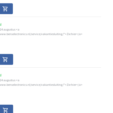
d
24 augustus <a
/www.benselectronics.nl/service/vakantiesluiting/">Zie hier</a>
d
24 augustus <a
/www.benselectronics.nl/service/vakantiesluiting/">Zie hier</a>