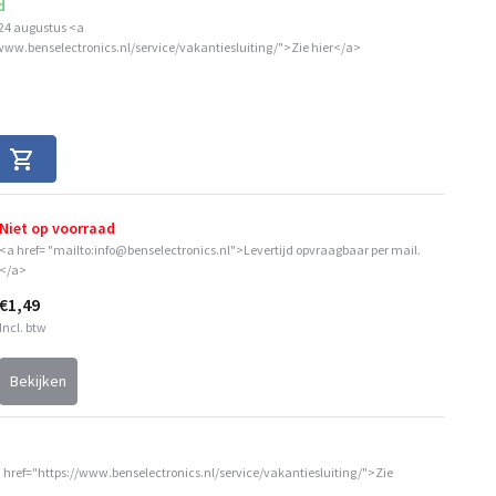
d
24 augustus <a
/www.benselectronics.nl/service/vakantiesluiting/">Zie hier</a>
Niet op voorraad
<a href= "mailto:info@benselectronics.nl">Levertijd opvraagbaar per mail.
</a>
€1,49
Incl. btw
Bekijken
 href="https://www.benselectronics.nl/service/vakantiesluiting/">Zie