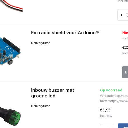
Incl. b
Fm radio shield voor Arduino®
Nie
<a 
Deliverytime
€2
Incl
B
Inbouw buzzer met
Op voorraad
groene led
Verzonden op 24 a
href="https://www.
Deliverytime
€3,95
Incl. btw