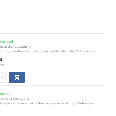
voorraad
nden op 24 augustus <a
"https://www.benselectronics.nl/service/vakantiesluiting/">Zie hier</a>
95
 btw
orraad
den op 24 augustus <a
ttps://www.benselectronics.nl/service/vakantiesluiting/">Zie hier</a>