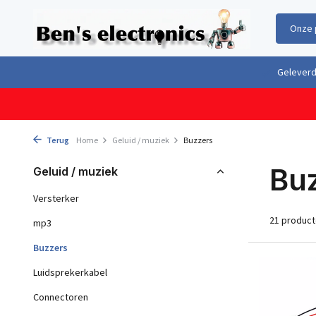
Onze 
Gratis verzending boven €100,- binnen Nederland & België
Geleverd 
Terug
Home
Geluid / muziek
Buzzers
Bu
Geluid / muziek
Versterker
21 produc
mp3
Buzzers
Luidsprekerkabel
Connectoren