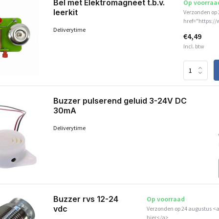
Bel met Elektromagneet t.b.v.
Op voorraa
leerkit
Verzonden op 
href="https:/
Deliverytime
€4,49
Incl. btw
Buzzer pulserend geluid 3-24V DC
30mA
Deliverytime
Buzzer rvs 12-24
Op voorraad
vdc
Verzonden op 24 augustus <a
hier</a>