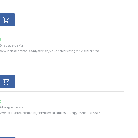
d
24 augustus <a
www.benselectronics.nl/service/vakantiesluiting/">Zie hier</a>
d
24 augustus <a
/www.benselectronics.nl/service/vakantiesluiting/">Zie hier</a>