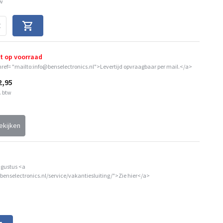
tw
t op voorraad
href= "mailto:info@benselectronics.nl">Levertijd opvraagbaar per mail.</a>
2,95
. btw
ekijken
ugustus <a
benselectronics.nl/service/vakantiesluiting/">Zie hier</a>