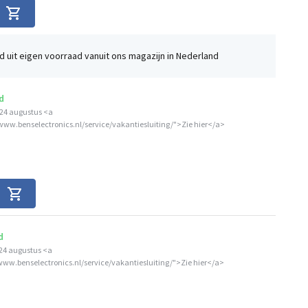
 uit eigen voorraad vanuit ons magazijn in Nederland
d
24 augustus <a
/www.benselectronics.nl/service/vakantiesluiting/">Zie hier</a>
d
24 augustus <a
/www.benselectronics.nl/service/vakantiesluiting/">Zie hier</a>