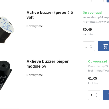
Active buzzer (pieper) 5
Op voorraad
volt
Verzonden op 24 aug
href="https://www.be
Deliverytime
€0,49
Incl. btw
Aktieve buzzer pieper
Op voorraad
module 5v
Verzonden op 24
href="https://ww
Deliverytime
€1,05
Incl. btw