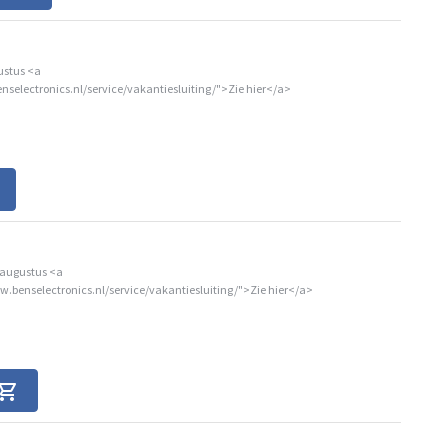
ustus <a
nselectronics.nl/service/vakantiesluiting/">Zie hier</a>
 augustus <a
w.benselectronics.nl/service/vakantiesluiting/">Zie hier</a>