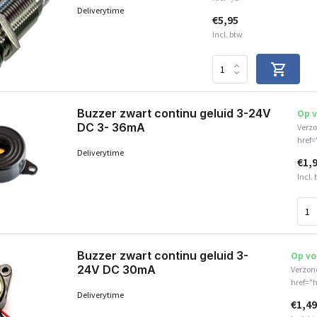
Deliverytime
€5,95
Incl. btw
Buzzer zwart continu geluid 3-24V
Op 
DC 3- 36mA
Verzo
href=
Deliverytime
€1,
Incl.
Buzzer zwart continu geluid 3-
Op vo
24V DC 30mA
Verzon
href="h
Deliverytime
€1,49