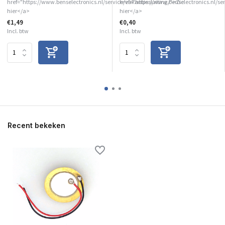
href="https://www.benselectronics.nl/service/vakantiesluiting/">Zie
href="https://www.benselectronics.nl/se
hier</a>
hier</a>
€1,49
€0,40
Incl. btw
Incl. btw
Recent bekeken