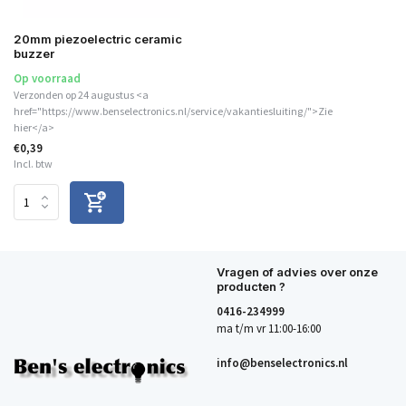
20mm piezoelectric ceramic
buzzer
Op voorraad
Verzonden op 24 augustus <a
href="https://www.benselectronics.nl/service/vakantiesluiting/">Zie
hier</a>
€0,39
Incl. btw
Vragen of advies over onze
producten ?
0416-234999
ma t/m vr 11:00-16:00
info@benselectronics.nl