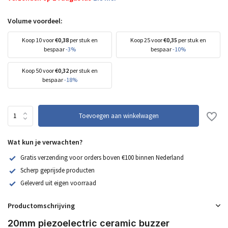
Volume voordeel:
Koop 10 voor
€0,38
per stuk en
Koop 25 voor
€0,35
per stuk en
bespaar
-3%
bespaar
-10%
Koop 50 voor
€0,32
per stuk en
bespaar
-18%
Toevoegen aan winkelwagen
Wat kun je verwachten?
Gratis verzending voor orders boven €100 binnen Nederland
Scherp geprijsde producten
Geleverd uit eigen voorraad
Productomschrijving
20mm piezoelectric ceramic buzzer