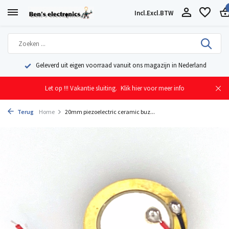
Incl.
Excl.
BTW
Geleverd uit eigen voorraad vanuit ons magazijn in Nederland
Let op !!! Vakantie sluiting.
Klik hier voor meer info
Terug
Home
20mm piezoelectric ceramic buz...