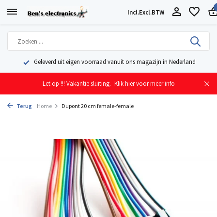
Incl.
Excl.
BTW
Geleverd uit eigen voorraad vanuit ons magazijn in Nederland
Let op !!! Vakantie sluiting.
Klik hier voor meer info
Terug
Home
Dupont 20 cm female-female