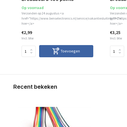
Op voorraad
Op voorr
Verzonden op 24 augustus <a
Verzonden 
href="https://www.benselectronics.nl/service/vakantiesluiting/">Zie
href="https
hier</a>
hier</a>
€2,99
€3,25
Incl. btw
Incl. btw
Toevoegen
Recent bekeken