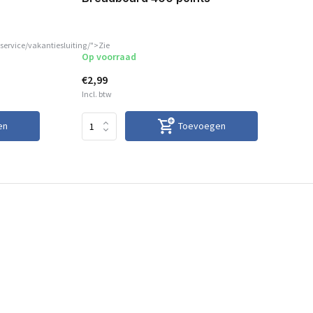
service/vakantiesluiting/">Zie
Op voorraad
Op
€2,99
€3
Incl. btw
Inc
en
Toevoegen