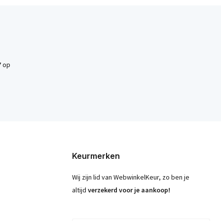
7
op
Keurmerken
Wij zijn lid van WebwinkelKeur, zo ben je
altijd
verzekerd voor je aankoop!