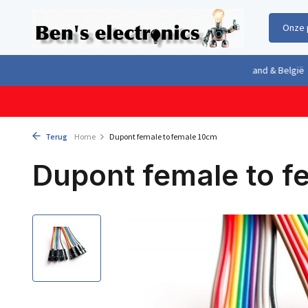
Onze 
Gratis verzending boven €100,- binnen Nederland & België
Geleverd 
Terug
Home
Dupont female to female 10cm
Dupont female to f