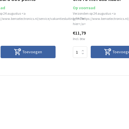
aad
Op voorraad
op 24 augustus <a
Verzonden op 24 augustus <a
://www.benselectronics.nl/service/vakantiesluiting/">Zie
href="https://www.benselectronics.nl/
hier</a>
€11,79
Incl. btw
Toevoegen
Toevoeg