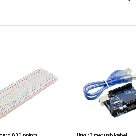
oard 830 points
Uno r3 met usb kabel