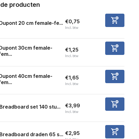
rde producten
€0,75
Dupont 20 cm female-fe...
Incl. btw
Dupont 30cm female-
€1,25
fem...
Incl. btw
Dupont 40cm female-
€1,65
fem...
Incl. btw
€3,99
Breadboard set 140 stu...
Incl. btw
€2,95
Breadboard draden 65 s...