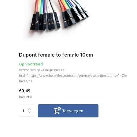
Dupont female to female 10cm
Op voorraad
Verzonden op 24 augustus <a
href="https://www.benselectronics.nl/service/vakantiesluiting/">Zie
hier</a>
€0,49
Incl. btw
Toevoegen