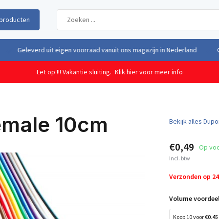
producten
uit eigen voorraad vanuit ons magazijn in Nederland
Gratis verzendi
Let op !!! Vakantie sluiting.
Klik hier voor meer info
emale 10cm
Bekijk alles Dupo
€0,49
Op vo
Incl. btw
Verzonden op 2
Volume voordeel
Koop 10 voor
€0,45