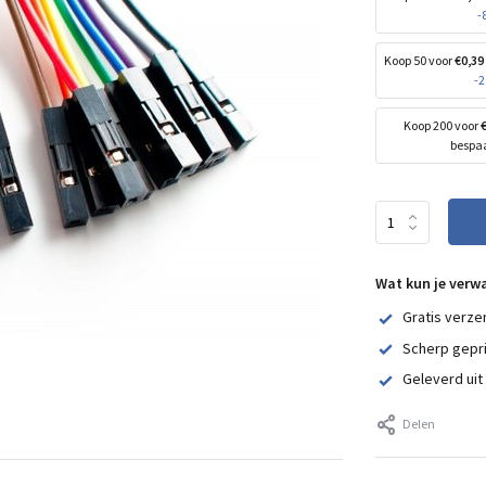
-
Koop 50 voor
€0,39
-
Koop 200 voor
bespa
Wat kun je verw
Gratis verze
Scherp gepr
Geleverd uit
Delen