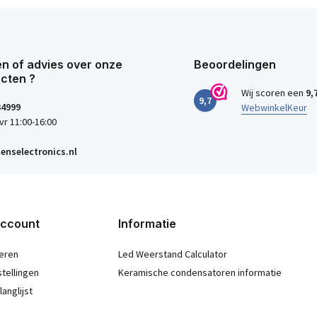
n of advies over onze
Beoordelingen
cten ?
Wij scoren een
9,
9,7
34999
WebwinkelKeur
vr 11:00-16:00
enselectronics.nl
account
Informatie
eren
Led Weerstand Calculator
stellingen
Keramische condensatoren informatie
langlijst