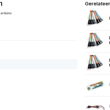
m
Gerelatee
arduino.