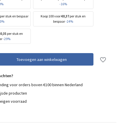
8%
-16%
per stuk en bespaar
Koop 100 voor
€0,37
per stuk en
20%
bespaar
-24%
€0,35
per stuk en
ar
-29%
Toevoegen aan winkelwagen
achten?
nding voor orders boven €100 binnen Nederland
ijsde producten
 eigen voorraad