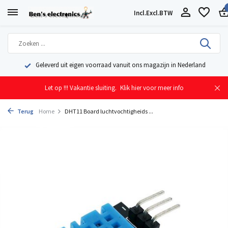
Incl.
Excl.
BTW
Geleverd uit eigen voorraad vanuit ons magazijn in Nederland
Let op !!! Vakantie sluiting.
Klik hier voor meer info
Terug
Home
DHT11 Board luchtvochtigheids ...