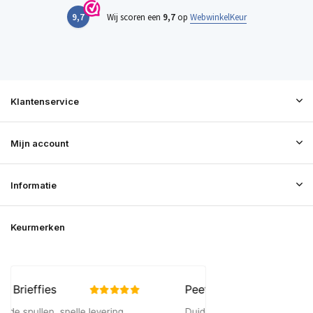
9,7
Wij scoren een
9,7
op
WebwinkelKeur
Klantenservice
Mijn account
Informatie
Keurmerken