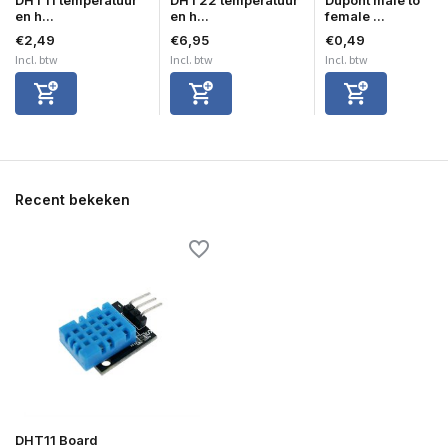
en h...
en h...
female ...
€2,49
€6,95
€0,49
Incl. btw
Incl. btw
Incl. btw
Recent bekeken
DHT11 Board