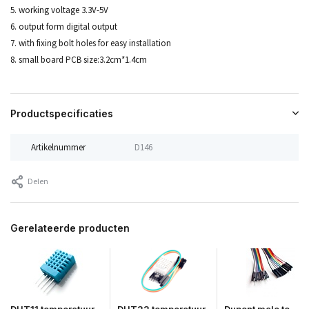
5. working voltage 3.3V-5V
6. output form digital output
7. with fixing bolt holes for easy installation
8. small board PCB size:3.2cm*1.4cm
Productspecificaties
Artikelnummer
D146
Delen
Gerelateerde producten
DHT11 temperatuur
DHT22 temperatuur
Dupont male to