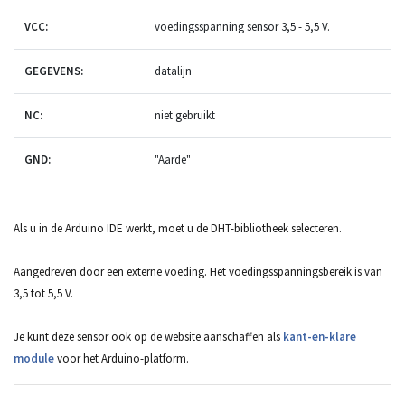
VCC:
voedingsspanning sensor 3,5 - 5,5 V.
GEGEVENS:
datalijn
NC:
niet gebruikt
GND:
"Aarde"
Als u in de Arduino IDE werkt, moet u de DHT-bibliotheek selecteren.
Aangedreven door een externe voeding.
Het voedingsspanningsbereik is van
3,5 tot 5,5 V.
Je kunt deze sensor ook op de website aanschaffen als
kant-en-klare
module
voor het Arduino-platform.