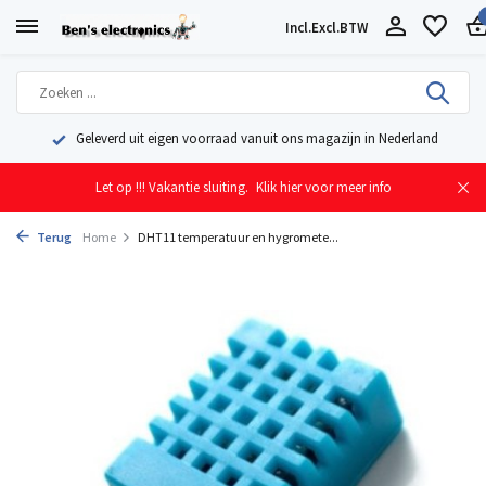
Incl.
Excl.
BTW
Geleverd uit eigen voorraad vanuit ons magazijn in Nederland
Let op !!! Vakantie sluiting.
Klik hier voor meer info
Terug
Home
DHT11 temperatuur en hygromete...