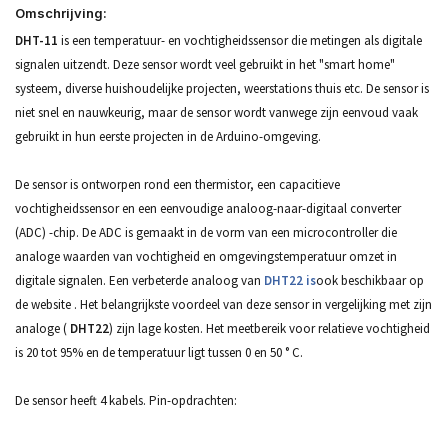
Omschrijving:
DHT-11
is een temperatuur- en vochtigheidssensor die metingen als digitale
signalen uitzendt. Deze sensor wordt veel gebruikt in het "smart home"
systeem, diverse huishoudelijke projecten, weerstations thuis etc. De sensor is
niet snel en nauwkeurig, maar de sensor wordt vanwege zijn eenvoud vaak
gebruikt in hun eerste projecten in de Arduino-omgeving.
De sensor is ontworpen rond een thermistor, een capacitieve
vochtigheidssensor en een eenvoudige analoog-naar-digitaal converter
(ADC) -chip. De ADC is gemaakt in de vorm van een microcontroller die
analoge waarden van vochtigheid en omgevingstemperatuur omzet in
digitale signalen. Een verbeterde analoog van
DHT22 is
ook beschikbaar op
de website
. Het belangrijkste voordeel van deze sensor in vergelijking met zijn
analoge (
DHT22
) zijn lage kosten. Het meetbereik voor relatieve vochtigheid
is 20 tot 95% en de temperatuur ligt tussen 0 en 50 ° C.
De sensor heeft 4 kabels. Pin-opdrachten: