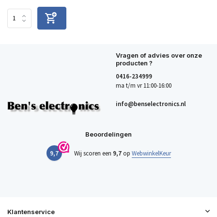
Vragen of advies over onze
producten ?
0416-234999
ma t/m vr 11:00-16:00
info@benselectronics.nl
Beoordelingen
9,7
Wij scoren een
9,7
op
WebwinkelKeur
Klantenservice