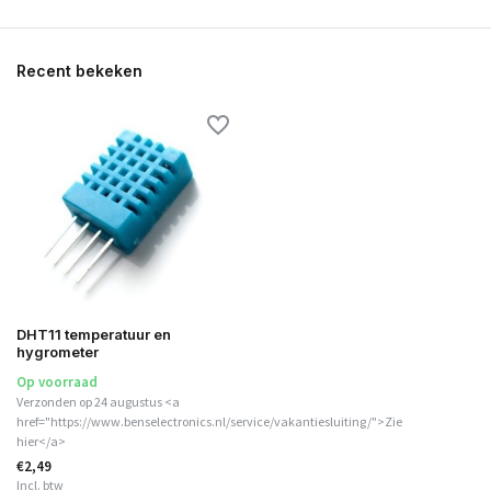
Recent bekeken
DHT11 temperatuur en
hygrometer
Op voorraad
Verzonden op 24 augustus <a
href="https://www.benselectronics.nl/service/vakantiesluiting/">Zie
hier</a>
€2,49
Incl. btw