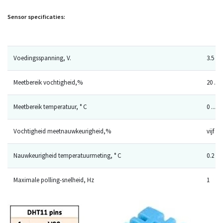
Sensor specificaties:
Voedingsspanning, V.
3.5 ... 
Meetbereik vochtigheid,%
20 ... 
Meetbereik temperatuur, ° C
0 ... 50
Vochtigheid meetnauwkeurigheid,%
vijf
Nauwkeurigheid temperatuurmeting, ° C
0.2
Maximale polling-snelheid, Hz
1