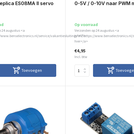
eplica ES08MA II servo
0-5V / 0-10V naar PWM 
ad
Op voorraad
p 24 augustus <a
Verzonden op 24 augustus <a
//www.benselectronics.nl/service/vakantiesluiting/">Zie
href="https://www.benselectronics.nl/
hier</a>
€4,95
Incl. btw
Toevoegen
Toevoege