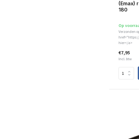
(Emax) r
180
Op voorra
Verzonden o
href="https:
hier</a>
€7,95
Incl. btw