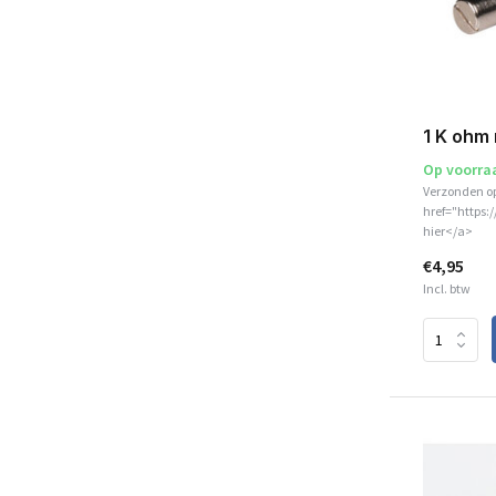
1 K ohm 
Op voorra
Verzonden o
href="https:
hier</a>
€4,95
Incl. btw