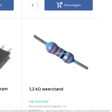
n
Toevoegen
rpin
1,2 kΩ weerstand
Op voorraad
Verzonden op 24 augustus <a
service/vakantiesluiting/">Zie
href="https://www.benselectronics.nl/service/vakantiesluiting/"