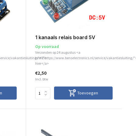
1 kanaals relais board 5V
Op voorraad
Verzonden op 24 augustus <a
service/vakantiesluiting/">Zie
href="https://www.benselectronics.nl/service/vakantiesluiting/"
hier</a>
€2,50
Incl. btw
n
Toevoegen