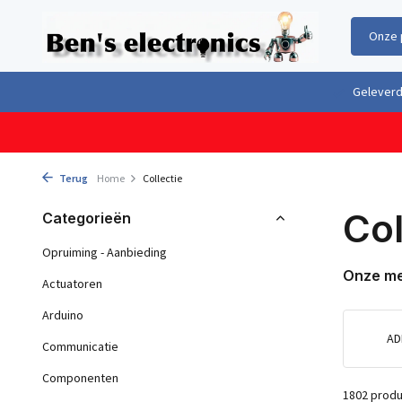
Onze 
Gratis verzending boven €100,- binnen Nederland & België
Geleverd 
Terug
Home
Collectie
Col
Categorieën
Opruiming - Aanbieding
Onze m
Actuatoren
Arduino
AD
Communicatie
Componenten
1802 prod