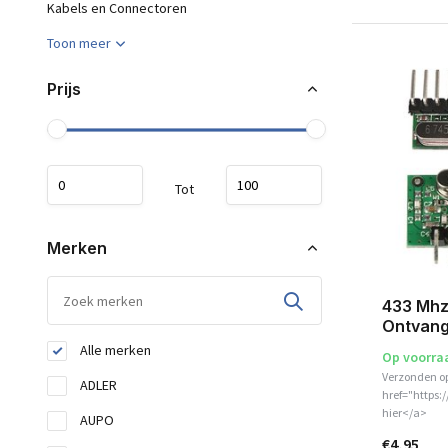
Kabels en Connectoren
Toon meer
Prijs
Tot
Merken
433 Mhz
Ontvang
Alle merken
Op voorra
Verzonden o
ADLER
href="https:
hier</a>
AUPO
€4,95