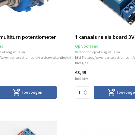
multiturn potentiometer
1 kanaals relais board 3V
ad
Op voorraad
p 24 augustus <a
Verzonden op 24 augustus <a
//www.benselectronics.nl/service/vakantiesluiting/">Zie
href="https://www.benselectronics.nl/
hier</a>
€3,49
Incl. btw
Toevoegen
Toevoege