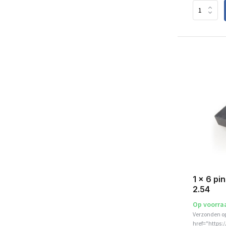
1 x 6 pi
2.54
Op voorra
Verzonden o
href="https: