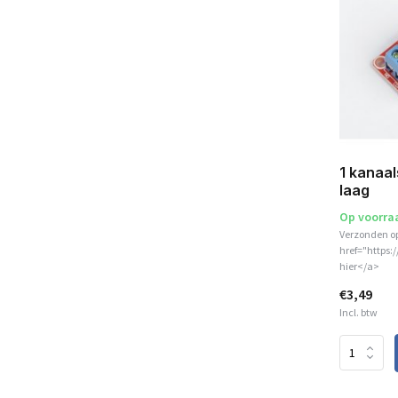
1 kanaal
laag
Op voorra
Verzonden o
href="https:
hier</a>
€3,49
Incl. btw