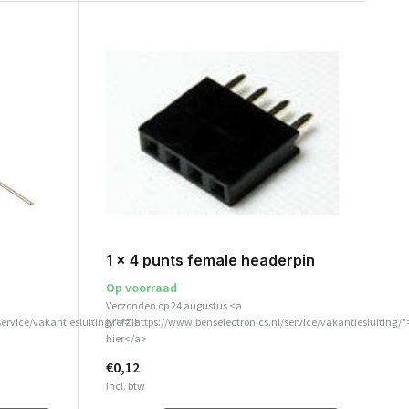
1 x 4 punts female headerpin
Op voorraad
Verzonden op 24 augustus <a
service/vakantiesluiting/">Zie
href="https://www.benselectronics.nl/service/vakantiesluiting/"
hier</a>
€0,12
Incl. btw