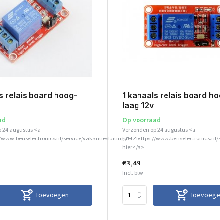
s relais board hoog-
1 kanaals relais board h
laag 12v
ad
Op voorraad
p 24 augustus <a
Verzonden op 24 augustus <a
//www.benselectronics.nl/service/vakantiesluiting/">Zie
href="https://www.benselectronics.nl/
hier</a>
€3,49
Incl. btw
Toevoegen
Toevoege