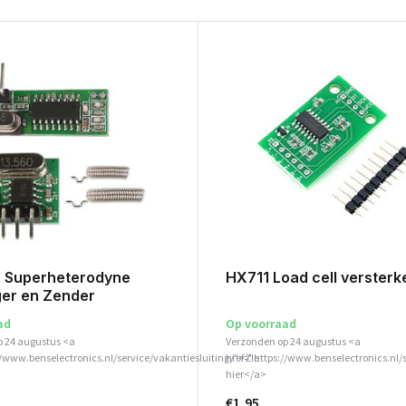
 Superheterodyne
HX711 Load cell versterk
er en Zender
ad
Op voorraad
p 24 augustus <a
Verzonden op 24 augustus <a
//www.benselectronics.nl/service/vakantiesluiting/">Zie
href="https://www.benselectronics.nl/
hier</a>
€1,95