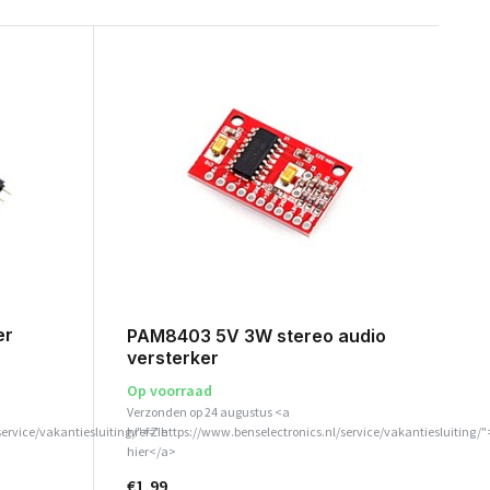
er
PAM8403 5V 3W stereo audio
versterker
Op voorraad
Verzonden op 24 augustus <a
service/vakantiesluiting/">Zie
href="https://www.benselectronics.nl/service/vakantiesluiting/"
hier</a>
€1,99