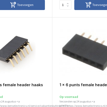
Toevoegen
Toevoege
ns female header haaks
1 x 6 punts female heade
ad
Op voorraad
p 24 augustus <a
Verzonden op 24 augustus <a
//www.benselectronics.nl/service/vakantiesluiting/">Zie
href="https://www.benselectronics.nl/