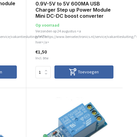
module
0.9V-5V to 5V 600MA USB
Charger Step up Power Module
Mini DC-DC boost converter
Op voorraad
Verzonden op 24 augustus <a
service/vakantiesluiting/">Zie
href="https://www.benselectronics.nl/service/vakantiesluiting/"
hier</a>
€1,50
Incl. btw
n
Toevoegen