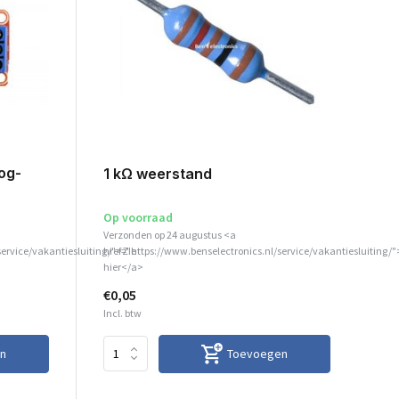
oog-
1 kΩ weerstand
Op voorraad
Verzonden op 24 augustus <a
service/vakantiesluiting/">Zie
href="https://www.benselectronics.nl/service/vakantiesluiting/"
hier</a>
€0,05
Incl. btw
n
Toevoegen