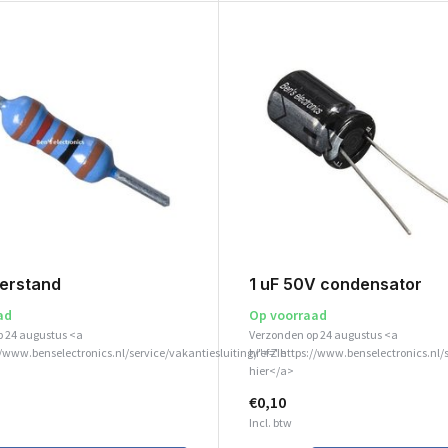
erstand
1 uF 50V condensator
ad
Op voorraad
p 24 augustus <a
Verzonden op 24 augustus <a
//www.benselectronics.nl/service/vakantiesluiting/">Zie
href="https://www.benselectronics.nl/
hier</a>
€0,10
Incl. btw