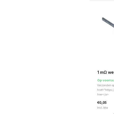
1 mΩ we
Op voorra
Verzonden o
href="https:
hier</a>
€0,05
Incl. btw