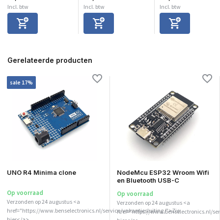
Incl. btw
Incl. btw
Incl. btw
Gerelateerde producten
sale 17%
UNO R4 Minima clone
NodeMcu ESP32 Wroom Wifi
en Bluetooth USB-C
Op voorraad
Op voorraad
Verzonden op 24 augustus <a
Verzonden op 24 augustus <a
href="https://www.benselectronics.nl/service/vakantiesluiting/">Zie
href="https://www.benselectronics.nl/ser
hier</a>