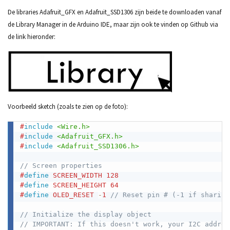
De libraries Adafruit_GFX en Adafruit_SSD1306 zijn beide te downloaden vanaf
de Library Manager in de Arduino IDE, maar zijn ook te vinden op Github via
de link hieronder:
Voorbeeld sketch (zoals te zien op de foto):
#
include
<Wire.h>
#
include
<Adafruit_GFX.h>
#
include
<Adafruit_SSD1306.h>
// Screen properties
#
define
SCREEN_WIDTH
128
#
define
SCREEN_HEIGHT
64
#
define
OLED_RESET
-
1
// Reset pin # (-1 if sharing
// Initialize the display object
// IMPORTANT: If this doesn't work, your I2C addres