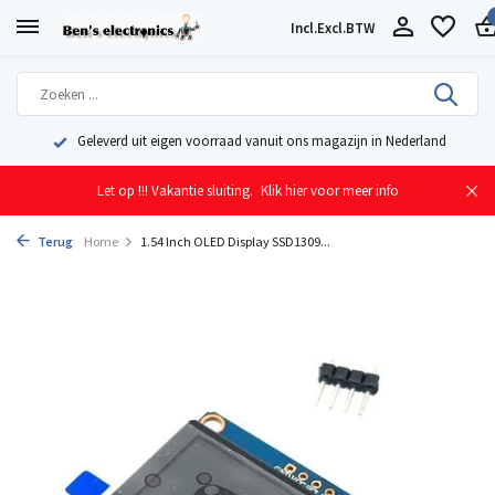
Incl.
Excl.
BTW
Geleverd uit eigen voorraad vanuit ons magazijn in Nederland
Let op !!! Vakantie sluiting.
Klik hier voor meer info
Terug
Home
1.54 Inch OLED Display SSD1309...