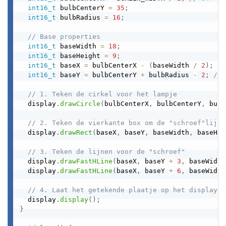
int16_t
 bulbCenterY 
=
35
;
int16_t
 bulbRadius 
=
16
;
// Base properties
int16_t
 baseWidth 
=
18
;
int16_t
 baseHeight 
=
9
;
int16_t
 baseX 
=
 bulbCenterX 
-
(
baseWidth 
/
2
)
;
int16_t
 baseY 
=
 bulbCenterY 
+
 bulbRadius 
-
2
;
// 
// 1. Teken de cirkel voor het lampje
  display
.
drawCircle
(
bulbCenterX
,
 bulbCenterY
,
 bulb
// 2. Teken de vierkante box om de "schroef"lijne
  display
.
drawRect
(
baseX
,
 baseY
,
 baseWidth
,
 baseHei
// 3. Teken de lijnen voor de "schroef"
  display
.
drawFastHLine
(
baseX
,
 baseY 
+
3
,
 baseWidth
  display
.
drawFastHLine
(
baseX
,
 baseY 
+
6
,
 baseWidth
// 4. Laat het getekende plaatje op het display z
  display
.
display
(
)
;
}