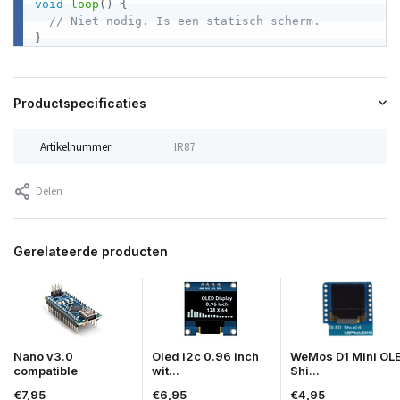
void
loop
(
)
{
// Niet nodig. Is een statisch scherm.
}
Productspecificaties
Artikelnummer
IR87
Delen
Gerelateerde producten
Nano v3.0
Oled i2c 0.96 inch
WeMos D1 Mini OL
compatible
wit...
Shi...
€7,95
€6,95
€4,95