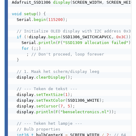
Adafruit_SSD1306 
display
(
SCREEN_WIDTH
,
 SCREEN_HEIGH
void
setup
(
)
{
  Serial
.
begin
(
115200
)
;
// Initialize OLED display with I2C address 0x3C
if
(
!
display
.
begin
(
SSD1306_SWITCHCAPVCC
,
0x3C
)
)
{
    Serial
.
println
(
F
(
"SSD1309 allocation failed"
)
)
;
for
(
;
;
)
;
// Don't proceed, loop forever
}
// 1. Maak het scherm/display leeg
  display
.
clearDisplay
(
)
;
// --- Teken de tekst ---
  display
.
setTextSize
(
1
)
;
  display
.
setTextColor
(
SSD1306_WHITE
)
;
  display
.
setCursor
(
7
,
5
)
;
  display
.
println
(
F
(
"benselectronics.nl"
)
)
;
// --- Teken het lampje ---
// Bulb properties
int16_t
 bulbCenterX 
=
 SCREEN_WIDTH 
/
2
;
// 64