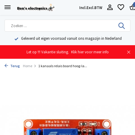
Incl.
Excl.
BTW
Geleverd uit eigen voorraad vanuit ons magazijn in Nederland
Let op !!! Vakantie sluiting.
Klik hier voor meer info
Terug
Home
1 kanaals relais board hoog-la...