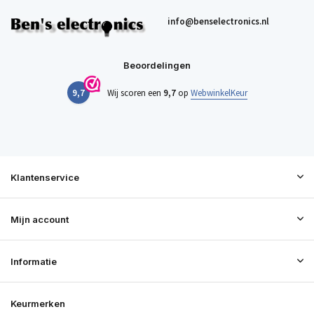
info@benselectronics.nl
Beoordelingen
9,7
Wij scoren een
9,7
op
WebwinkelKeur
Klantenservice
Mijn account
Informatie
Keurmerken