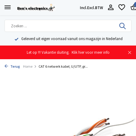
Incl.
Excl.
BTW
Geleverd uit eigen voorraad vanuit ons magazijn in Nederland
Let op !!! Vakantie sluiting.
Klik hier voor meer info
Terug
Home
CAT 6 netwerk kabel, U/UTP, gr...