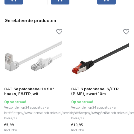
Gerelateerde producten
CAT 5e patchkabel 1x 90°
CAT 6 patchkabel S/FTP
haaks, F/UTP, wit
(PiMF), zwart 10m
Op voorraad
Op voorraad
Verzonden op 24 augustus <a
Verzonden op 24 augustus <a
href="https://www.benselectronics.nl/service/vakantiesluiting/">Zie
href="https://www.benselectronics.nl/ser
hier</a>
hier</a>
€5,99
€10,95
Incl. btw
Incl. btw