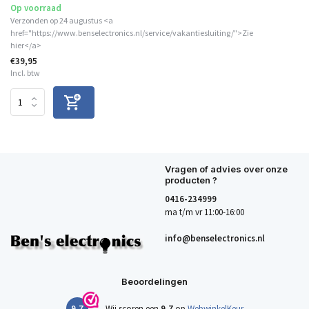
Op voorraad
Verzonden op 24 augustus <a
href="https://www.benselectronics.nl/service/vakantiesluiting/">Zie
hier</a>
€39,95
Incl. btw
Vragen of advies over onze
producten ?
0416-234999
ma t/m vr 11:00-16:00
info@benselectronics.nl
Beoordelingen
9,7
Wij scoren een
9,7
op
WebwinkelKeur