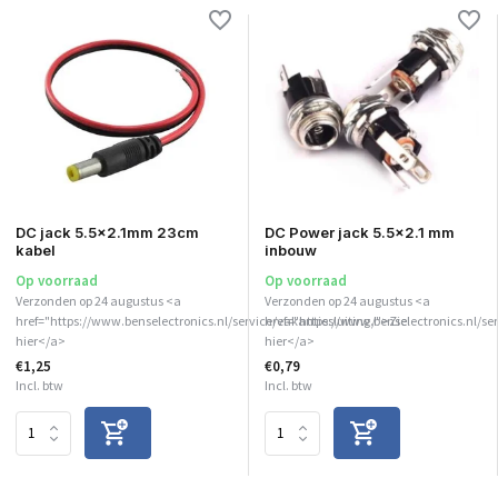
DC jack 5.5x2.1mm 23cm
DC Power jack 5.5x2.1 mm
kabel
inbouw
Op voorraad
Op voorraad
Verzonden op 24 augustus <a
Verzonden op 24 augustus <a
href="https://www.benselectronics.nl/service/vakantiesluiting/">Zie
href="https://www.benselectronics.nl/se
hier</a>
hier</a>
€1,25
€0,79
Incl. btw
Incl. btw