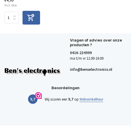
€4,95
Incl. btw
Vragen of advies over onze
producten ?
0416-234999
ma t/m vr 11:00-16:00
info@benselectronics.nl
Beoordelingen
9,7
Wij scoren een
9,7
op
WebwinkelKeur