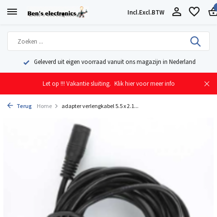
Incl.
Excl.
BTW
Geleverd uit eigen voorraad vanuit ons magazijn in Nederland
Let op !!! Vakantie sluiting.
Klik hier voor meer info
Terug
Home
adapter verlengkabel 5.5 x 2.1...