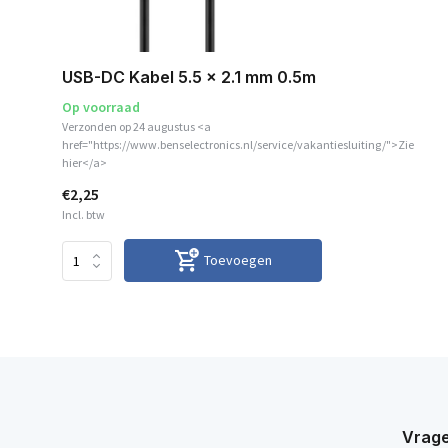
USB-DC Kabel 5.5 x 2.1 mm 0.5m
Op voorraad
Verzonden op 24 augustus <a
href="https://www.benselectronics.nl/service/vakantiesluiting/">Zie
hier</a>
€2,25
Incl. btw
Toevoegen
Vrage