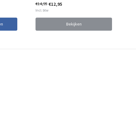
€12,95
€0
€14,95
Incl. btw
Inc
en
Bekijken