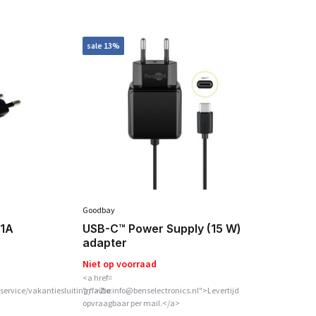
sale 13%
Goodbay
DC
i
USB-C™ Power Supply (15 W)
.1A
adapter
Niet op voorraad
<a href=
service/vakantiesluiting/">Zie
"mailto:info@benselectronics.nl">Levertijd
Op
opvraagbaar per mail.</a>