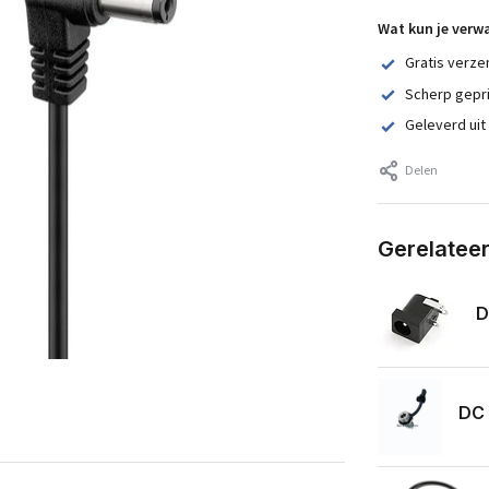
Wat kun je verw
Gratis verze
Scherp gepr
Geleverd uit
Delen
Gerelatee
D
DC 