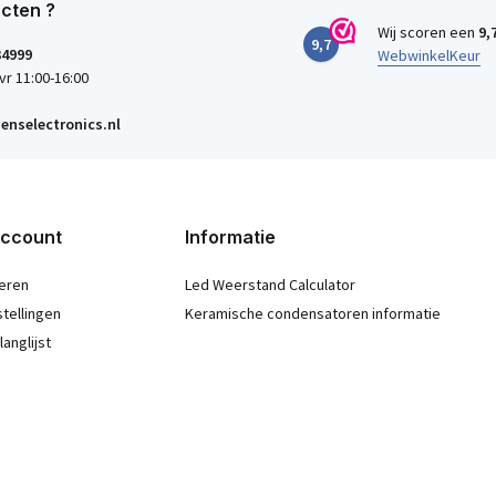
cten ?
Wij scoren een
9,
9,7
34999
WebwinkelKeur
vr 11:00-16:00
enselectronics.nl
account
Informatie
eren
Led Weerstand Calculator
stellingen
Keramische condensatoren informatie
langlijst