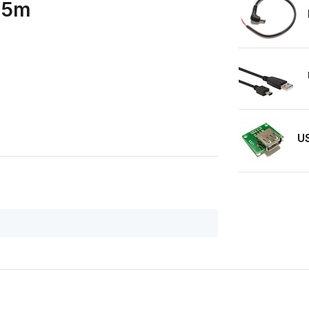
0.5m
US