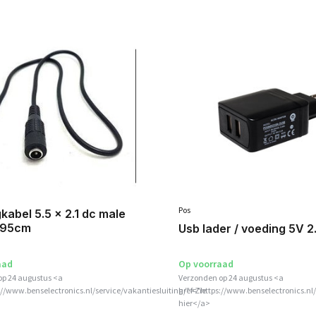
Pos
kabel 5.5 x 2.1 dc male
 95cm
Usb lader / voeding 5V 2
aad
Op voorraad
op 24 augustus <a
Verzonden op 24 augustus <a
://www.benselectronics.nl/service/vakantiesluiting/">Zie
href="https://www.benselectronics.nl/
hier</a>