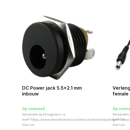
DC Power jack 5.5x2.1 mm
Verleng
inbouw
female
Op voorraad
Op voorr
Verzonden op 24 augustus <a
Verzonden 
href="https://www.benselectronics.nl/service/vakantiesluiting/">Zie
href="https
hier</a>
hier</a>