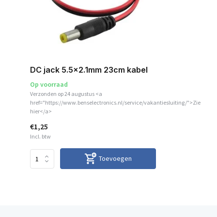
DC jack 5.5x2.1mm 23cm kabel
Op voorraad
Verzonden op 24 augustus <a
href="https://www.benselectronics.nl/service/vakantiesluiting/">Zie
hier</a>
€1,25
Incl. btw
Toevoegen