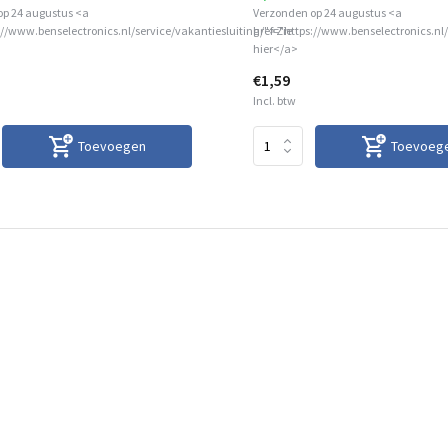
op 24 augustus <a
Verzonden op 24 augustus <a
://www.benselectronics.nl/service/vakantiesluiting/">Zie
href="https://www.benselectronics.nl/
hier</a>
€1,59
Incl. btw
Toevoegen
Toevoeg