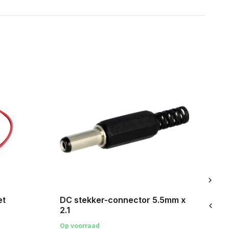
et
DC stekker-connector 5.5mm x
Te
2.1
(5
Op voorraad
Op