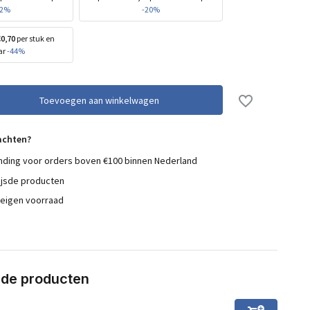
12%
-20%
€0,70
per stuk en
ar
-44%
Toevoegen aan winkelwagen
achten?
nding voor orders boven €100 binnen Nederland
ijsde producten
 eigen voorraad
rde producten