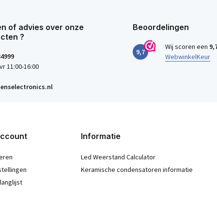
n of advies over onze
Beoordelingen
cten ?
Wij scoren een
9,
9,7
34999
WebwinkelKeur
vr 11:00-16:00
enselectronics.nl
account
Informatie
eren
Led Weerstand Calculator
stellingen
Keramische condensatoren informatie
langlijst