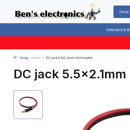
Onze 
Gratis verzending boven €100,- binnen Nederland & België
Geleverd 
Terug
Home
DC jack 5.5x2.1mm 23cm kabel
DC jack 5.5x2.1mm