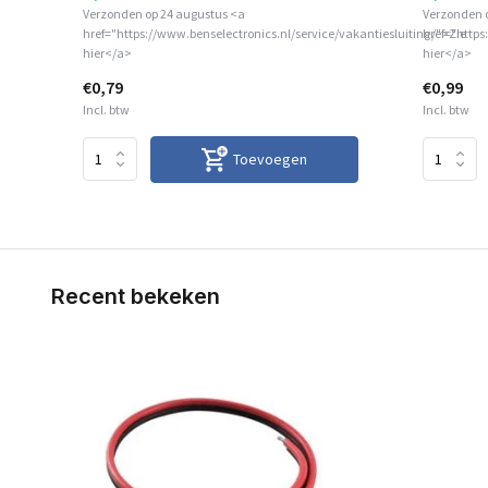
Verzonden op 24 augustus <a
Verzonden 
href="https://www.benselectronics.nl/service/vakantiesluiting/">Zie
href="https
hier</a>
hier</a>
€0,79
€0,99
Incl. btw
Incl. btw
Toevoegen
Recent bekeken