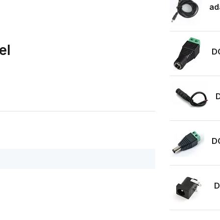
ad
el
DC
D
DC
D