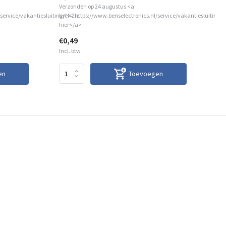
Verzonden op 24 augustus <a
Ver
service/vakantiesluiting/">Zie
href="https://www.benselectronics.nl/service/vakantiesluiting/
hre
hier</a>
hie
€0,49
€1
Incl. btw
Inc
en
Toevoegen