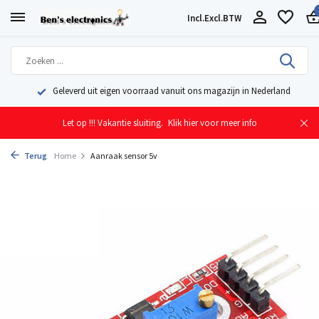
Incl.
Excl.
BTW
Geleverd uit eigen voorraad vanuit ons magazijn in Nederland
Let op !!! Vakantie sluiting.
Klik hier voor meer info
Terug
Home
Aanraak sensor 5v