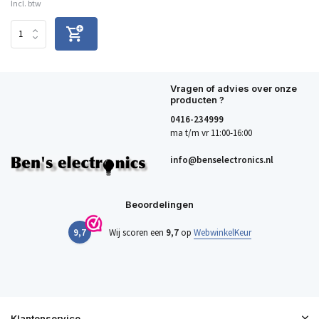
Incl. btw
Vragen of advies over onze
producten ?
0416-234999
ma t/m vr 11:00-16:00
info@benselectronics.nl
Beoordelingen
9,7
Wij scoren een
9,7
op
WebwinkelKeur
Klantenservice