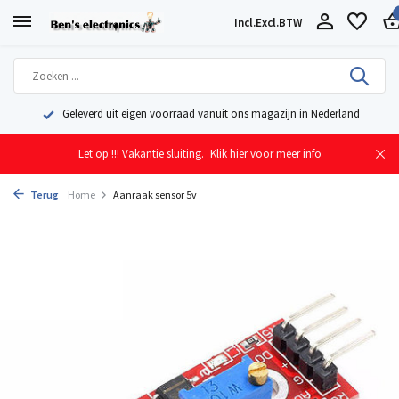
Incl.
Excl.
BTW
Geleverd uit eigen voorraad vanuit ons magazijn in Nederland
Let op !!! Vakantie sluiting.
Klik hier voor meer info
Terug
Home
Aanraak sensor 5v