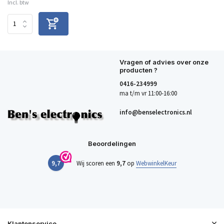
Incl. btw
Vragen of advies over onze
producten ?
0416-234999
ma t/m vr 11:00-16:00
info@benselectronics.nl
Beoordelingen
9,7
Wij scoren een
9,7
op
WebwinkelKeur
Klantenservice