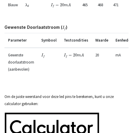
λ
d
I
f
=
20
m
A
Blauw
=
20
465
468
471
n
λ
I
m
A
d
f
I
f
Gewenste Doorlaatstroom (
)
I
f
Parameter
Symbool
Testcondities
Waarde
Eenheden
I
f
=
20
m
A
I
f
Gewenste
=
20
20
mA
I
I
m
A
f
f
doorlaatstroom
(aanbevolen)
Om de juiste weerstand voor deze led pins te berekenen, kunt u onze
calculator gebruiken: