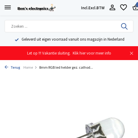
Incl.
Excl.
BTW
Geleverd uit eigen voorraad vanuit ons magazijn in Nederland
Let op !!! Vakantie sluiting.
Klik hier voor meer info
Terug
Home
8mm RGB led helder gez. cathod...