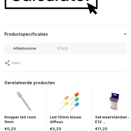
Productspecificaties
Artikelnummer
GT4.25
Delen
Gerelateerde producten
Knipper led rood
Led 10mm blauw
Set weerstanden -
5mm
diffuus
E12 ...
€0,25
€0,25
€11,25