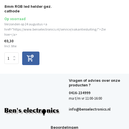
8mm RGB led helder gez.
cathode
Op voorraad
Verzonden op 24 augustus <a
href="https://www.benselectronics.nl/service/vakantiesluiting/">Zie
hier</a>
€0,30
Incl. btw
Vragen of advies over onze
producten ?
0416-234999
ma t/m vr 11:00-16:00
info@benselectronics.nl
Beoordelingen