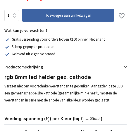
Toevoegen aan winkelwagen
Wat kun je verwachten?
Gratis verzending voor orders boven €100 binnen Nederland
Scherp geprijsde producten
Geleverd uit eigen voorraad
Productomschrijving
rgb 8mm led helder gez. cathode
Vergeet niet om voorschakelweerstanden te gebruiken. Aangezien deze LED
een gemeenschappelijke kathode (gezamenlijke min-) heeft, moeten de
weerstanden in serie met de anode van elke kleur worden geplaatst.
V
f
I
f
=
20
m
A
Voedingsspanning (
) per Kleur (bij
)
=
20
V
I
m
A
f
f