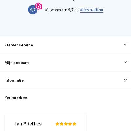
9,7
Wij scoren een
9,7
op
WebwinkelKeur
Klantenservice
Mijn account
Informatie
Keurmerken