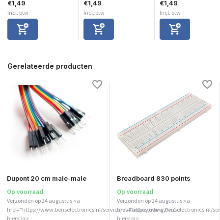
€1,49
€1,49
€1,49
Incl. btw
Incl. btw
Incl. btw
Gerelateerde producten
Dupont 20 cm male-male
Breadboard 830 points
Op voorraad
Op voorraad
Verzonden op 24 augustus <a
Verzonden op 24 augustus <a
href="https://www.benselectronics.nl/service/vakantiesluiting/">Zie
href="https://www.benselectronics.nl/ser
hier</a>
hier</a>