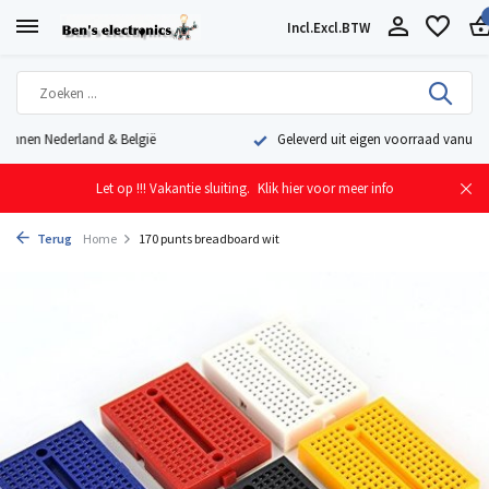
Incl.
Excl.
BTW
Geleverd uit eigen voorraad vanuit ons magazijn in Nederland
Let op !!! Vakantie sluiting.
Klik hier voor meer info
Terug
Home
170 punts breadboard wit