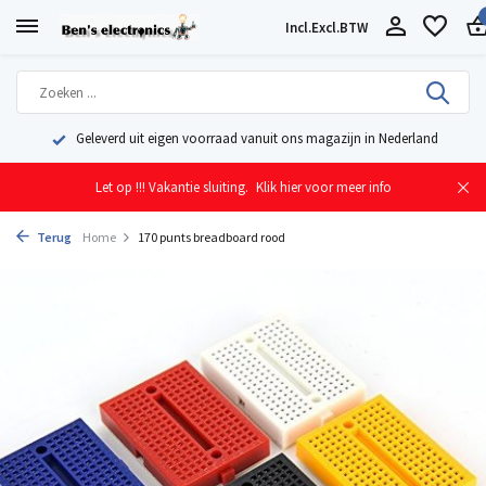
Incl.
Excl.
BTW
Geleverd uit eigen voorraad vanuit ons magazijn in Nederland
Let op !!! Vakantie sluiting.
Klik hier voor meer info
Terug
Home
170 punts breadboard rood