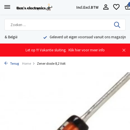
Incl.
Excl.
BTW
Geleverd uit eigen voorraad vanuit ons magazijn in Nederland
Let op !!! Vakantie sluiting.
Klik hier voor meer info
Terug
Home
Zener diode 8,2 Volt