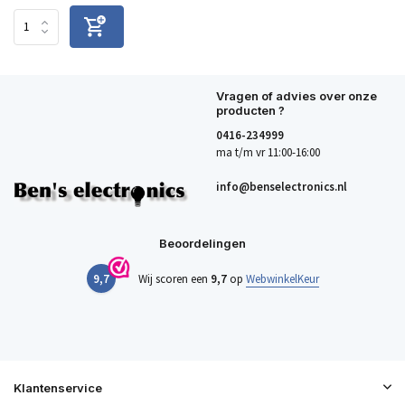
Vragen of advies over onze
producten ?
0416-234999
ma t/m vr 11:00-16:00
info@benselectronics.nl
Beoordelingen
9,7
Wij scoren een
9,7
op
WebwinkelKeur
Klantenservice