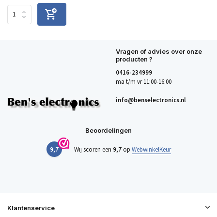
Vragen of advies over onze
producten ?
0416-234999
ma t/m vr 11:00-16:00
info@benselectronics.nl
Beoordelingen
9,7
Wij scoren een
9,7
op
WebwinkelKeur
Klantenservice