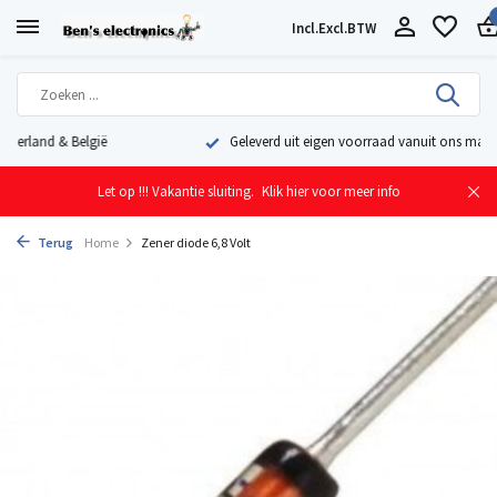
Incl.
Excl.
BTW
Geleverd uit eigen voorraad vanuit ons magazijn in Nederland
Let op !!! Vakantie sluiting.
Klik hier voor meer info
Terug
Home
Zener diode 6,8 Volt