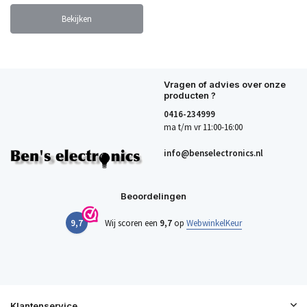
Bekijken
Vragen of advies over onze
producten ?
0416-234999
ma t/m vr 11:00-16:00
info@benselectronics.nl
Beoordelingen
9,7
Wij scoren een
9,7
op
WebwinkelKeur
Klantenservice