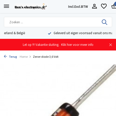
Incl.
Excl.
BTW
Geleverd uit eigen voorraad vanuit ons magazijn in Nederland
Let op !!! Vakantie sluiting.
Klik hier voor meer info
Terug
Home
Zener diode 3,6 Volt