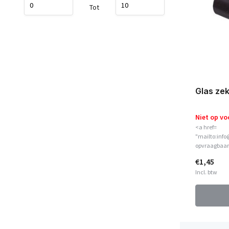
Tot
Glas ze
Niet op vo
<a href=
"mailto:info
opvraagbaar
€1,45
Incl. btw