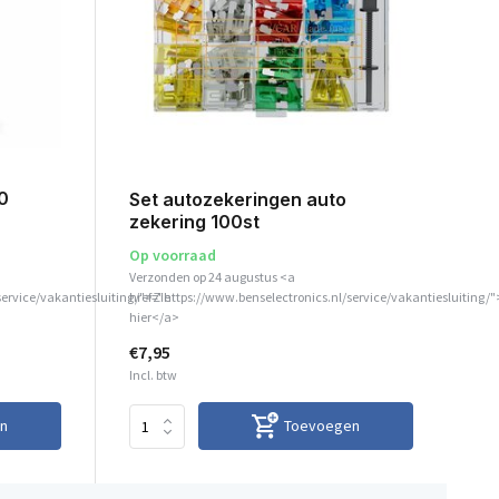
0
Set autozekeringen auto
zekering 100st
Op voorraad
Verzonden op 24 augustus <a
service/vakantiesluiting/">Zie
href="https://www.benselectronics.nl/service/vakantiesluiting/"
hier</a>
€7,95
Incl. btw
n
Toevoegen