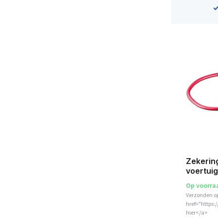
Zekering
voertui
Op voorra
Verzonden o
href="https:
hier</a>