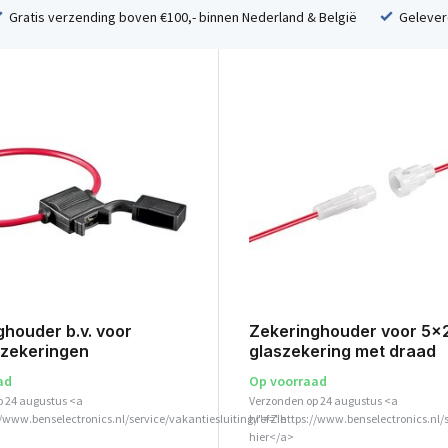
Gratis verzending boven €100,- binnen Nederland & België
Geleverd
houder b.v. voor
Zekeringhouder voor 5x
gzekeringen
glaszekering met draad
ad
Op voorraad
p 24 augustus <a
Verzonden op 24 augustus <a
//www.benselectronics.nl/service/vakantiesluiting/">Zie
href="https://www.benselectronics.nl/
hier</a>