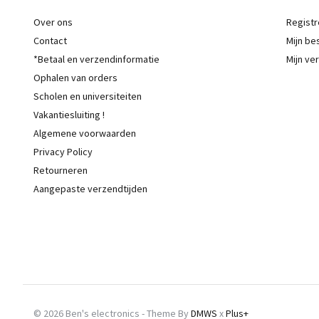
Over ons
Registr
Contact
Mijn be
*Betaal en verzendinformatie
Mijn ver
Ophalen van orders
Scholen en universiteiten
Vakantiesluiting !
Algemene voorwaarden
Privacy Policy
Retourneren
Aangepaste verzendtijden
© 2026 Ben's electronics - Theme By
DMWS
x
Plus+