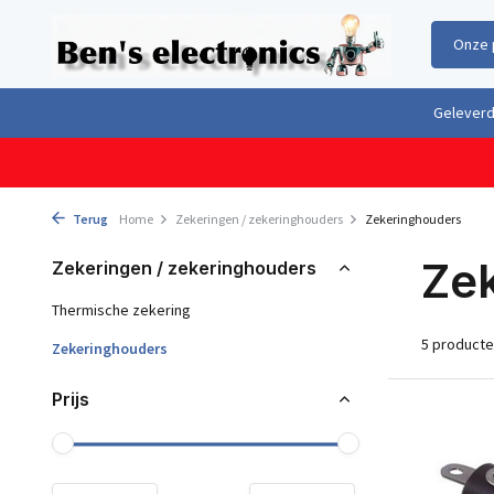
Onze 
Gratis verzending boven €100,- binnen Nederland & België
Geleverd 
Terug
Home
Zekeringen / zekeringhouders
Zekeringhouders
Ze
Zekeringen / zekeringhouders
Thermische zekering
5 product
Zekeringhouders
Prijs