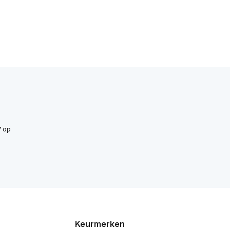
7
op
Keurmerken