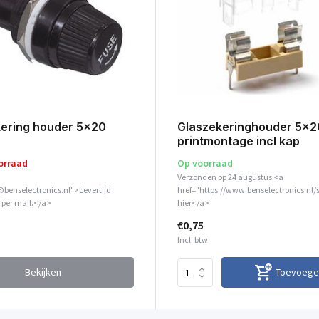
kering houder 5x20
Glaszekeringhouder 5x2
printmontage incl kap
orraad
Op voorraad
Verzonden op 24 augustus <a
@benselectronics.nl">Levertijd
href="https://www.benselectronics.nl/
 per mail.</a>
hier</a>
€0,75
Incl. btw
Bekijken
Toevoege