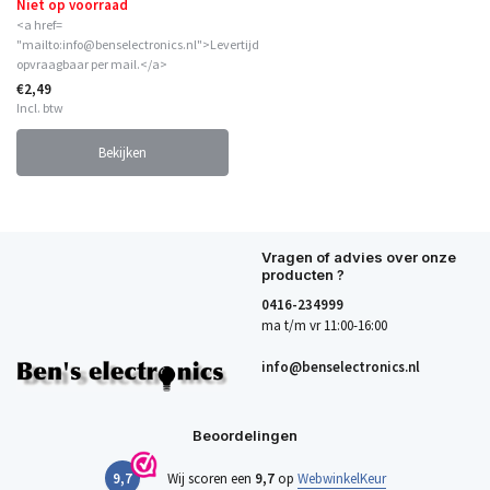
Niet op voorraad
<a href=
"mailto:info@benselectronics.nl">Levertijd
opvraagbaar per mail.</a>
€2,49
Incl. btw
Bekijken
Vragen of advies over onze
producten ?
0416-234999
ma t/m vr 11:00-16:00
info@benselectronics.nl
Beoordelingen
9,7
Wij scoren een
9,7
op
WebwinkelKeur