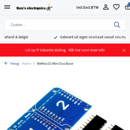
Incl.
Excl.
BTW
Geleverd uit eigen voorraad vanuit ons magazijn in Nederland
Let op !!! Vakantie sluiting.
Klik hier voor meer info
Terug
Home
WeMos D1 Mini Duo Base