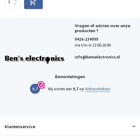
Vragen of advies over onze
producten ?
0416-234999
ma t/m vr 11:00-16:00
info@benselectronics.nl
Beoordelingen
9,7
Wij scoren een
9,7
op
WebwinkelKeur
Klantenservice