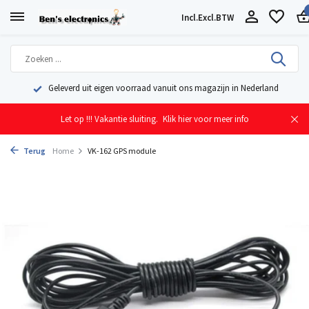
Incl.
Excl.
BTW
Geleverd uit eigen voorraad vanuit ons magazijn in Nederland
Let op !!! Vakantie sluiting.
Klik hier voor meer info
Terug
Home
VK-162 GPS module