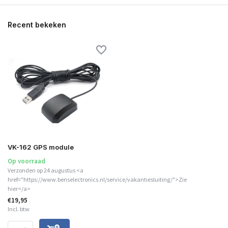
Recent bekeken
VK-162 GPS module
Op voorraad
Verzonden op 24 augustus <a
href="https://www.benselectronics.nl/service/vakantiesluiting/">Zie
hier</a>
€19,95
Incl. btw