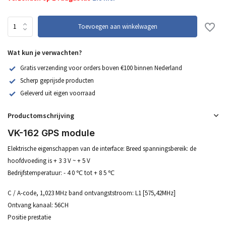
Toevoegen aan winkelwagen
Wat kun je verwachten?
Gratis verzending voor orders boven €100 binnen Nederland
Scherp geprijsde producten
Geleverd uit eigen voorraad
Productomschrijving
VK-162 GPS module
Elektrische eigenschappen van de interface: Breed spanningsbereik: de
hoofdvoeding is + 3 3 V ~ + 5 V
Bedrijfstemperatuur: - 4 0 ℃ tot + 8 5 ℃
C / A-code, 1,023 MHz band ontvangststroom: L1 [575,42MHz]
Ontvang kanaal: 56CH
Positie prestatie