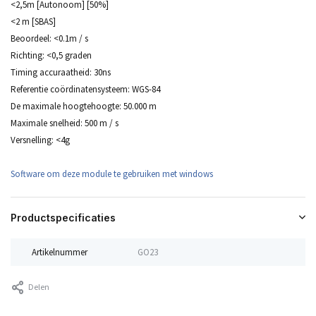
<2,5m [Autonoom] [50%]
<2 m [SBAS]
Beoordeel: <0.1m / s
Richting: <0,5 graden
Timing accuraatheid: 30ns
Referentie coördinatensysteem: WGS-84
De maximale hoogtehoogte: 50.000 m
Maximale snelheid: 500 m / s
Versnelling: <4g
Software om deze module te gebruiken met windows
Productspecificaties
Artikelnummer
GO23
Delen