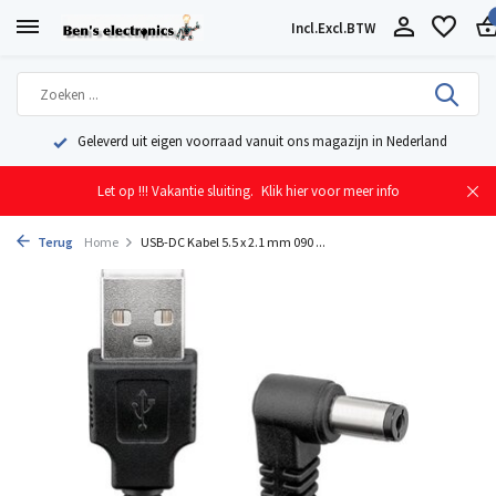
Incl.
Excl.
BTW
Geleverd uit eigen voorraad vanuit ons magazijn in Nederland
Let op !!! Vakantie sluiting.
Klik hier voor meer info
Terug
Home
USB-DC Kabel 5.5 x 2.1 mm 090 ...