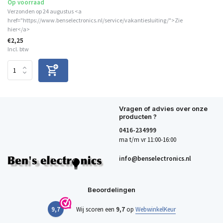
Op voorraad
Verzonden op 24 augustus <a
href="https://www.benselectronics.nl/service/vakantiesluiting/">Zie
hier</a>
€2,25
Incl. btw
Vragen of advies over onze
producten ?
0416-234999
ma t/m vr 11:00-16:00
info@benselectronics.nl
Beoordelingen
9,7
Wij scoren een
9,7
op
WebwinkelKeur