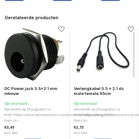
Gerelateerde producten
DC Power jack 5.5x2.1 mm
Verlengkabel 5.5 x 2.1 dc
inbouw
male female 95cm
Op voorraad
Op voorraad
Verzonden op 24 augustus <a
Verzonden op 24 augustus <a
href="https://www.benselectronics.nl/service/vakantiesluiting/">Zie
href="https://www.benselectronics.nl/ser
hier</a>
hier</a>
€0,49
€3,75
Incl. btw
Incl. btw