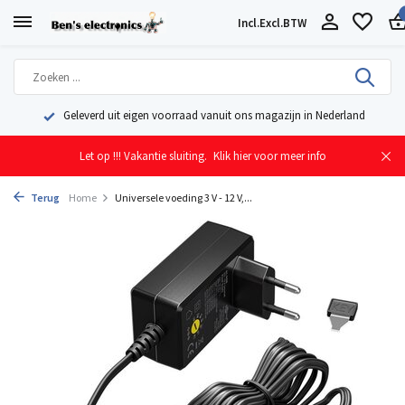
Incl.
Excl.
BTW
Geleverd uit eigen voorraad vanuit ons magazijn in Nederland
Let op !!! Vakantie sluiting.
Klik hier voor meer info
Terug
Home
Universele voeding 3 V - 12 V,...