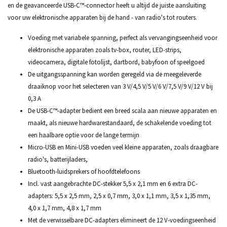
en de geavanceerde USB-C™-connector heeft u altijd de juiste aansluiting
voor uw elektronische apparaten bij de hand - van radio's tot routers.
Voeding met variabele spanning, perfect als vervangingseenheid voor
elektronische apparaten zoals tv-box, router, LED-strips,
videocamera, digitale fotolijst, dartbord, babyfoon of speelgoed
De uitgangsspanning kan worden geregeld via de meegeleverde
draaiknop voor het selecteren van 3 V/4,5 V/5 V/6 V/7,5 V/9 V/12 V bij
0,3 A
De USB-C™-adapter bedient een breed scala aan nieuwe apparaten en
maakt, als nieuwe hardwarestandaard, de schakelende voeding tot
een haalbare optie voor de lange termijn
Micro-USB en Mini-USB voeden veel kleine apparaten, zoals draagbare
radio's, batterijladers,
Bluetooth-luidsprekers of hoofdtelefoons
Incl. vast aangebrachte DC-stekker 5,5 x 2,1 mm en 6 extra DC-
adapters: 5,5 x 2,5 mm, 2,5 x 0,7 mm, 3,0 x 1,1 mm, 3,5 x 1,35 mm,
4,0 x 1,7 mm, 4,8 x 1,7 mm
Met de verwisselbare DC-adapters elimineert de 12 V-voedingseenheid