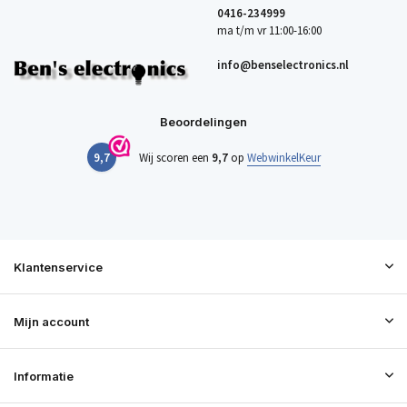
0416-234999
ma t/m vr 11:00-16:00
info@benselectronics.nl
Beoordelingen
9,7
Wij scoren een
9,7
op
WebwinkelKeur
Klantenservice
Mijn account
Informatie