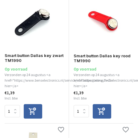
Smart button Dallas key zwart
Smart button Dallas key rood
TM1990
TM1990
Op voorraad
Op voorraad
Verzonden op 24 augustus <a
Verzonden op 24 augustus <a
href="https://www.benselectronics.nl/service/vakantiesluiting/">Zie
href="https://www.benselectronics.nl/se
hier</a>
hier</a>
€1,39
€1,39
Incl. btw
Incl. btw