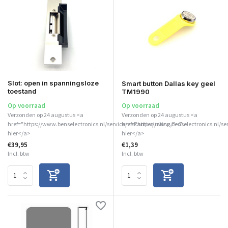
Slot: open in spanningsloze
Smart button Dallas key geel
toestand
TM1990
Op voorraad
Op voorraad
Verzonden op 24 augustus <a
Verzonden op 24 augustus <a
href="https://www.benselectronics.nl/service/vakantiesluiting/">Zie
href="https://www.benselectronics.nl/se
hier</a>
hier</a>
€39,95
€1,39
Incl. btw
Incl. btw