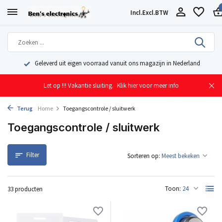
Incl.
Excl.
BTW
Geleverd uit eigen voorraad vanuit ons magazijn in Nederland
Let op !!! Vakantie sluiting.
Klik hier voor meer info
Terug
Home
Toegangscontrole / sluitwerk
Toegangscontrole / sluitwerk
Filter
Sorteren op:
Toon:
33 producten