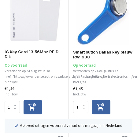
IC Key Card 13.56Mhz RFID
Smart button Dallas key blauw
Dik
RW1990
Op voorraad
Op voorraad
Verzonden op 24 augustus <a
Verzonden op 24 augustus <a
href="https://www.benselectronics.nl/service/vakantiesluiting/">Zie
href="https://www.benselectronics.nl/se
hier</a>
hier</a>
€1,49
€1,45
Incl. btw
Incl. btw
ë
Geleverd uit eigen voorraad vanuit ons magazijn in Nederland