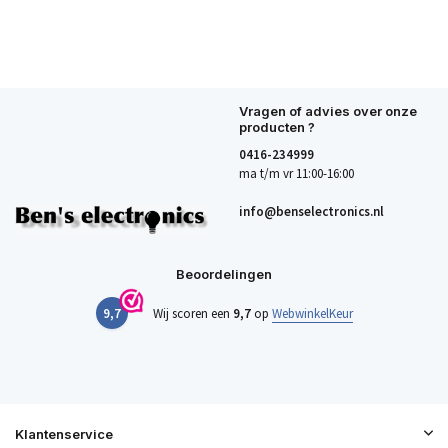
Vragen of advies over onze
producten ?
0416-234999
ma t/m vr 11:00-16:00
info@benselectronics.nl
Beoordelingen
9,7
Wij scoren een
9,7
op
WebwinkelKeur
Klantenservice