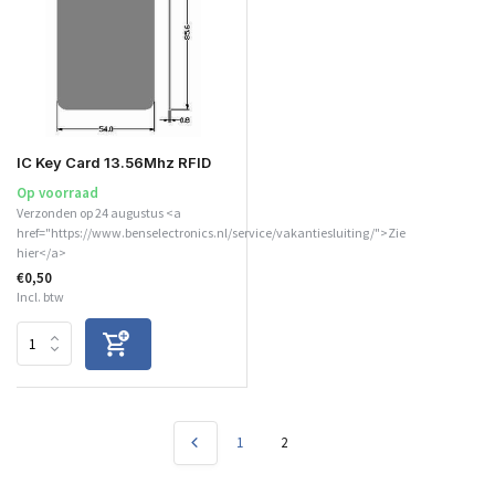
IC Key Card 13.56Mhz RFID
Op voorraad
Verzonden op 24 augustus <a
href="https://www.benselectronics.nl/service/vakantiesluiting/">Zie
hier</a>
€0,50
Incl. btw
1
2