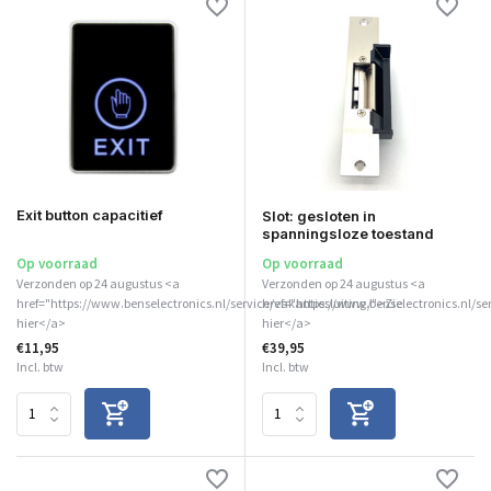
Exit button capacitief
Slot: gesloten in
spanningsloze toestand
Op voorraad
Op voorraad
Verzonden op 24 augustus <a
Verzonden op 24 augustus <a
href="https://www.benselectronics.nl/service/vakantiesluiting/">Zie
href="https://www.benselectronics.nl/se
hier</a>
hier</a>
€11,95
€39,95
Incl. btw
Incl. btw