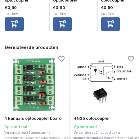
€0,50
€0,60
€0,50
Incl. btw
Incl. btw
Incl. btw
Gerelateerde producten
4 kanaals optocoupler board
4N35 optocoupler
Op voorraad
Op voorraad
Verzonden op 24 augustus <a
Verzonden op 24 augustus <a
href="https://www.benselectronics.nl/service/vakantiesluiting/">Zie
href="https://www.benselectronics.nl/ser