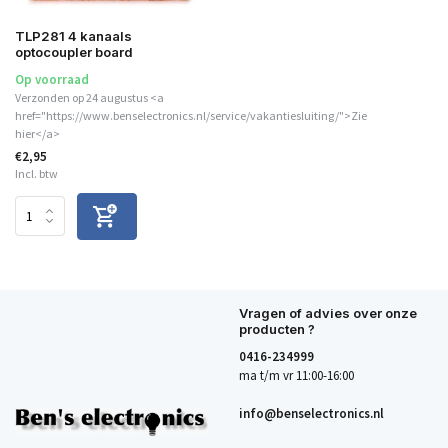
TLP281 4 kanaals
optocoupler board
Op voorraad
Verzonden op 24 augustus <a
href="https://www.benselectronics.nl/service/vakantiesluiting/">Zie
hier</a>
€2,95
Incl. btw
Vragen of advies over onze
producten ?
0416-234999
ma t/m vr 11:00-16:00
info@benselectronics.nl