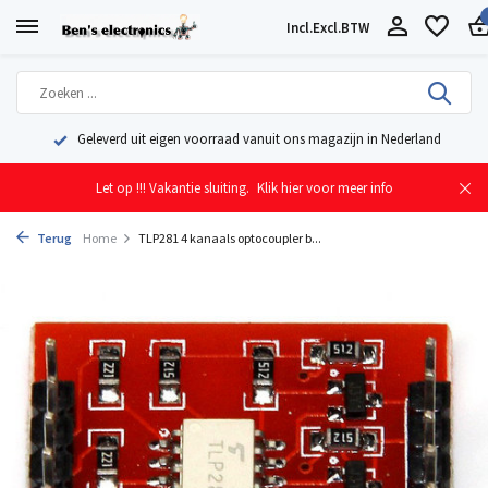
Incl.
Excl.
BTW
Geleverd uit eigen voorraad vanuit ons magazijn in Nederland
Let op !!! Vakantie sluiting.
Klik hier voor meer info
Terug
Home
TLP281 4 kanaals optocoupler b...