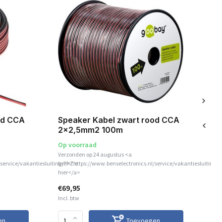
sa
od CCA
Speaker Kabel zwart rood CCA
Sp
2x2,5mm2 100m
2
Op voorraad
Op
Verzonden op 24 augustus <a
Ver
service/vakantiesluiting/">Zie
href="https://www.benselectronics.nl/service/vakantiesluiting/
hre
hier</a>
hie
€69,95
€2
Incl. btw
Inc
en
Toevoegen