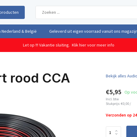
producten
uit eigen voorraad vanuit ons magazijn in Nederland
Gratis verzendi
Let op !!! Vakantie sluiting.
Klik hier voor meer info
rt rood CCA
Bekijk alles Audi
€5,95
Op vo
Incl. btw
Stukprijs:
€0,00
/
Verzonden op 2