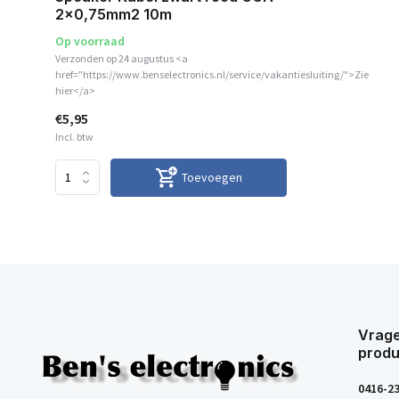
2x0,75mm2 10m
Op voorraad
Verzonden op 24 augustus <a
href="https://www.benselectronics.nl/service/vakantiesluiting/">Zie
hier</a>
€5,95
Incl. btw
Toevoegen
Vrage
produ
0416-2