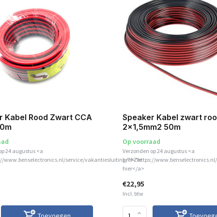
r Kabel Rood Zwart CCA
Speaker Kabel zwart ro
10m
2x1,5mm2 50m
aad
Op voorraad
op 24 augustus <a
Verzonden op 24 augustus <a
://www.benselectronics.nl/service/vakantiesluiting/">Zie
href="https://www.benselectronics.nl/
hier</a>
€22,95
Incl. btw
Toevoegen
Toevoeg