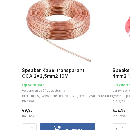
A
Speaker Kabel transparant
Speake
CCA 2x2,5mm2 10M
4mm2 
Op voorraad
Op voorr
Verzonden op 24 augustus <a
Verzonden 
href="https://www.benselectronics.nl/service/vakantiesluiting/">Zie
href="https
hier</a>
hier</a>
€9,95
€12,95
Incl. btw
Incl. btw
Toevoegen