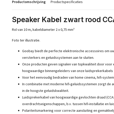
Productomschrijving
Productspecificaties
Speaker Kabel zwart rood 
Rol van 10 m, kabeldiameter 2 x 0,75 mm²
Foto ter illustratie.
Goobay biedt de perfecte elektronische accessoires om uw
versterkers en geluidssystemen aan te sluiten.
Onze producten geven signalen van topkwaliteit door voor 
hoogwaardige binnengeleiders van onze luidsprekerkabels 
Voor het eenvoudig bedraden van home cinema, hifi-systeme
In combinatie met moderne hifi-geluidssystemen zorgt de a
in de hoogste geluidskwaliteit.
Luidsprekerkabel van hoogwaardige gevlochten draad (CCA:
overdrachtseigenschappen, b.v. tussen hifi-installatie en lu
Polariteitsmarkering voor correcte aansluiting en gemakkeli