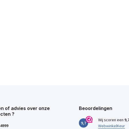
n of advies over onze
Beoordelingen
cten ?
Wij scoren een
9,
9,7
34999
WebwinkelKeur