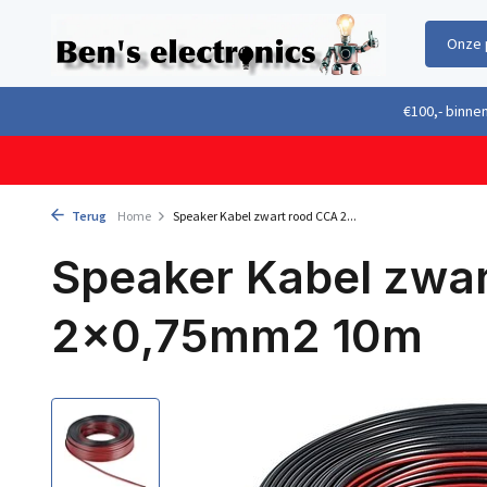
Onze 
Gratis verzending boven €100,- binnen Nederland & België
Geleverd 
Terug
Home
Speaker Kabel zwart rood CCA 2...
Speaker Kabel zwa
2x0,75mm2 10m